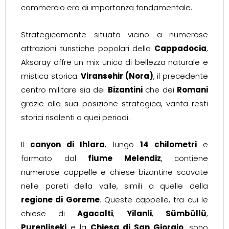
commercio era di importanza fondamentale.
Strategicamente situata vicino a numerose
attrazioni turistiche popolari della
Cappadocia
,
Aksaray offre un mix unico di bellezza naturale e
mistica storica.
Viransehir (Nora)
, il precedente
centro militare sia dei
Bizantini
che dei
Romani
grazie alla sua posizione strategica, vanta resti
storici risalenti a quei periodi.
Il
canyon di Ihlara
, lungo
14 chilometri
e
formato dal
fiume Melendiz
, contiene
numerose cappelle e chiese bizantine scavate
nelle pareti della valle, simili a quelle della
regione di Goreme
. Queste cappelle, tra cui le
chiese di
Agacalti
,
Yilanli
,
Sümbüllü
,
Purenliseki
e la
Chiesa di San Giorgio
, sono