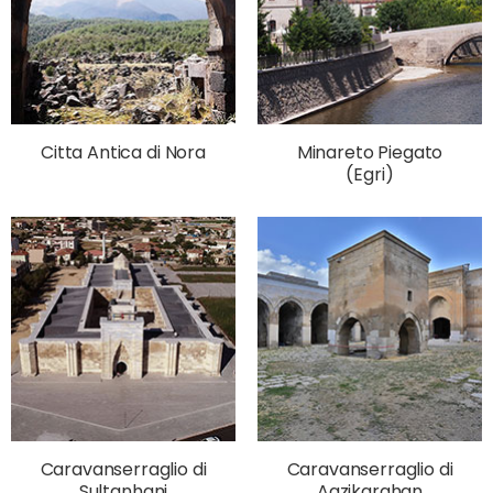
Citta Antica di Nora
Minareto Piegato
(Egri)
Caravanserraglio di
Caravanserraglio di
Sultanhani
Agzikarahan