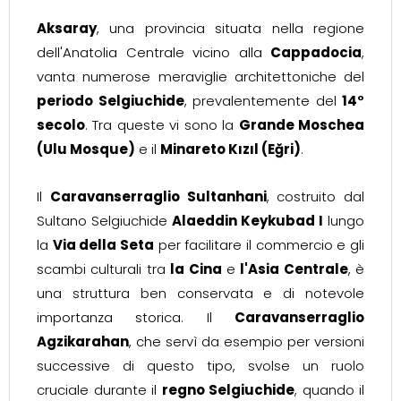
Aksaray
, una provincia situata nella regione
dell'Anatolia Centrale vicino alla
Cappadocia
,
vanta numerose meraviglie architettoniche del
periodo Selgiuchide
, prevalentemente del
14°
secolo
. Tra queste vi sono la
Grande Moschea
(Ulu Mosque)
e il
Minareto Kızıl (Eğri)
.
Il
Caravanserraglio Sultanhani
, costruito dal
Sultano Selgiuchide
Alaeddin Keykubad I
lungo
la
Via della Seta
per facilitare il commercio e gli
scambi culturali tra
la Cina
e
l'Asia Centrale
, è
una struttura ben conservata e di notevole
importanza storica. Il
Caravanserraglio
Agzikarahan
, che servì da esempio per versioni
successive di questo tipo, svolse un ruolo
cruciale durante il
regno Selgiuchide
, quando il