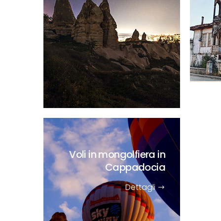
Voli in mongolfiera in
Cappadocia
Dettagli