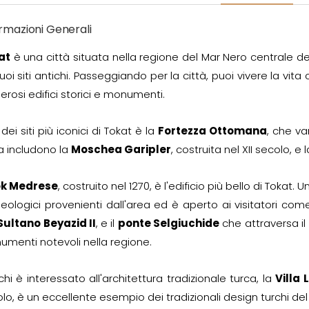
rmazioni Generali
at
è una città situata nella regione del Mar Nero centrale del
suoi siti antichi. Passeggiando per la città, puoi vivere la vi
rosi edifici storici e monumenti.
dei siti più iconici di Tokat è la
Fortezza Ottomana
, che va
ta includono la
Moschea Garipler
, costruita nel XII secolo, e 
k Medrese
, costruito nel 1270, è l'edificio più bello di Tokat
eologici provenienti dall'area ed è aperto ai visitatori c
Sultano Beyazid II
, e il
ponte Selgiuchide
che attraversa il
menti notevoli nella regione.
chi è interessato all'architettura tradizionale turca, la
Villa 
lo, è un eccellente esempio dei tradizionali design turchi del 