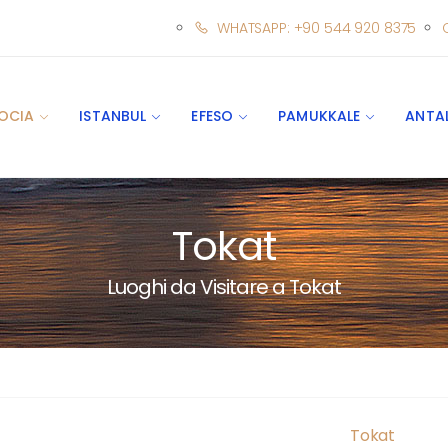
WHATSAPP: +90 544 920 8375
OCIA
ISTANBUL
EFESO
PAMUKKALE
ANTA
Tokat
Luoghi da Visitare a Tokat
Tokat