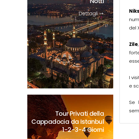
Notti
Nik
Dettagli
nume
del 
Zile
for
esse
I vi
e sc
Se 
sem
Tour Privati della
Cappadocia da Istanbul
1-2-3-4 Giorni