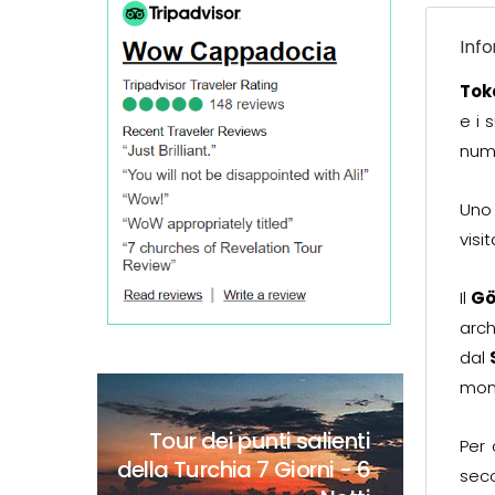
Info
Tok
e i 
nume
Uno 
visi
Il
Gö
arch
dal
monu
Tour dei punti salienti
Per 
della Turchia
7 Giorni - 6
seco