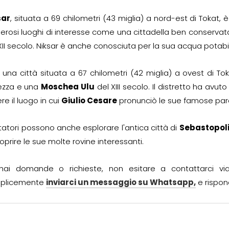
sar
, situata a 69 chilometri (43 miglia) a nord-est di Tokat, 
rosi luoghi di interesse come una cittadella ben conservata
XII secolo. Niksar è anche conosciuta per la sua acqua potabile 
, una città situata a 67 chilometri (42 miglia) a ovest di T
tezza e una
Moschea Ulu
del XIII secolo. Il distretto ha avuto
re il luogo in cui
Giulio Cesare
pronunciò le sue famose parole
sitatori possono anche esplorare l'antica città di
Sebastopol
oprire le sue molte rovine interessanti.
hai domande o richieste, non esitare a contattarci v
plicemente
inviarci un messaggio su Whatsapp,
e rispon