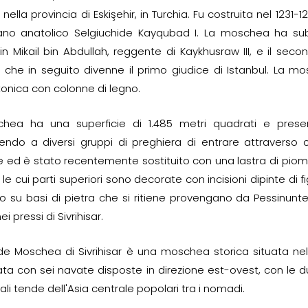
r nella provincia di Eskişehir, in Turchia. Fu costruita nel 123
tano anatolico Selgiuchide Kayqubad I. La moschea ha subi
n Mikail bin Abdullah, reggente di Kaykhusraw III, e il seco
ar che in seguito divenne il primo giudice di Istanbul. La
tonica con colonne di legno.
hea ha una superficie di 1.485 metri quadrati e present
ndo a diversi gruppi di preghiera di entrare attraverso c
le ed è stato recentemente sostituito con una lastra di piomb
, le cui parti superiori sono decorate con incisioni dipinte di 
 su basi di pietra che si ritiene provengano da Pessinunte,
ei pressi di Sivrihisar.
e Moschea di Sivrihisar è una moschea storica situata nella ci
ta con sei navate disposte in direzione est-ovest, con le due
ali tende dell'Asia centrale popolari tra i nomadi.