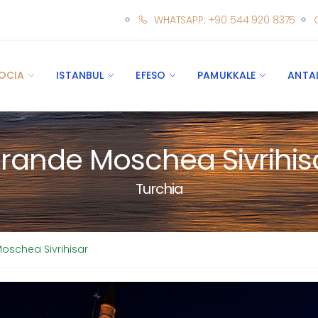
WHATSAPP: +90 544 920 8375
OCIA
ISTANBUL
EFESO
PAMUKKALE
ANTA
rande Moschea Sivrihis
Turchia
oschea Sivrihisar