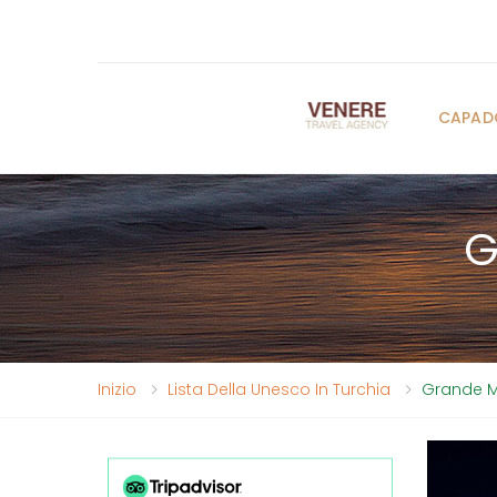
CAPAD
G
Inizio
Lista Della Unesco In Turchia
Grande M