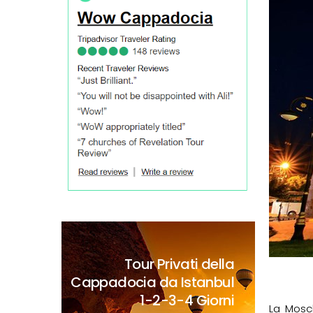
Tour Privati della
Cappadocia da Istanbul
1-2-3-4 Giorni
La Mosc