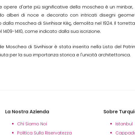
e opere d'arte più significative della moschea è un minbar,
ndo alberi di noce e decorato con intricati disegni geometri
to dalla moschea di Sivrihisar Kılıç, demolita nel 1924. Il tor
l 1409-1410, come indicato dalla sua iscrizione.
e Moschea di Sivrihisar è stata inserita nella Lista del Patr
iuta per la sua importanza storica e l'unicità architettonica.
La Nostra Azienda
Sobre Turqui
Chi Siamo Noi
Istanbul
Politica Sulla Riservatezza
Cappado