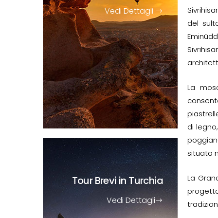
Sivrihisa
Vedi Dettagli
del sul
Eminüddi
Sivrihis
architet
La mosc
consente
piastrel
di legno
poggiano
situata n
La Grand
Tour Brevi
in Turchia
progetta
Vedi Dettagli
tradizion