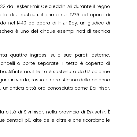
1-1232 da Leşker Emir Celaleddin Ali durante il regno
to due restauri: il primo nel 1275 ad opera di
ndo nel 1440 ad opera di Hızır Bey, un giudice di
 moschea è uno dei cinque esempi noti di tecnica
a quattro ingressi sulle sue pareti esterne,
ancelli o porte separate. Il tetto è coperto di
o. All'interno, il tetto è sostenuto da 67 colonne
figure in verde, rosso e nero. Alcune delle colonne
 un'antica città ora conosciuta come Ballıhisar,
ttà di Sivrihisar, nella provincia di Eskisehir. È
 centrali più alte delle altre e che ricordano le