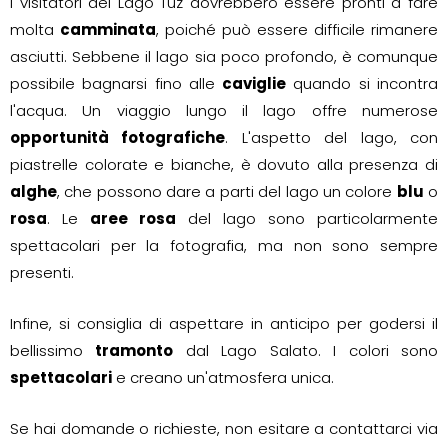
I visitatori del Lago Tuz dovrebbero essere pronti a fare
molta
camminata
, poiché può essere difficile rimanere
asciutti. Sebbene il lago sia poco profondo, è comunque
possibile bagnarsi fino alle
caviglie
quando si incontra
l'acqua. Un viaggio lungo il lago offre numerose
opportunità fotografiche
. L'aspetto del lago, con
piastrelle colorate e bianche, è dovuto alla presenza di
alghe
, che possono dare a parti del lago un colore
blu
o
rosa
. Le
aree rosa
del lago sono particolarmente
spettacolari per la fotografia, ma non sono sempre
presenti.
Infine, si consiglia di aspettare in anticipo per godersi il
bellissimo
tramonto
dal Lago Salato. I colori sono
spettacolari
e creano un'atmosfera unica.
Se hai domande o richieste, non esitare a contattarci via