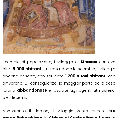
scambio di popolazione, il villaggio di
Sinasos
contava
oltre
5.000 abitanti
. Tuttavia, dopo lo scambio, il villaggio
divenne deserto, con soli circa
1.700 nuovi abitanti
che
arrivarono. Di conseguenza, la maggior parte delle case
furono
abbandonate
e lasciate agli agenti atmosferici
per decenni.
Nonostante il declino, il villaggio vanta ancora
tre
magnifiche chiese
: la
Chiesa di Costantino e Elena
, la