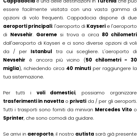
Cappadocia
è una delle destinazioni in
Turchia
che può
essere facilmente visitata con una vasta gamma di
opzioni di volo frequenti. Cappadocia dispone di due
aeroporti principali
: l'aeroporto di
Kayseri
e l'aeroporto
di
Nevsehir
.
Goreme
si trova a circa
80 chilometri
dall'aeroporto di Kayseri e ci sono diverse opzioni di voli
da / per
Istanbul
tra cui scegliere. L'aeroporto di
Nevsehir
è ancora più vicino (
50 chilometri - 30
miglia
), richiedendo circa
40 minuti
per raggiungere la
tua sistemazione.
Per tutti i
voli domestici
, possiamo organizzare
trasferimenti in navetta
o
privati
da / per gli aeroporti.
Tutti i trasporti sono forniti da minivan
Mercedes Vito
o
Sprinter
, che sono comodi da guidare.
Se arrivi in
aeroporto
, il nostro
autista
sarà già presente