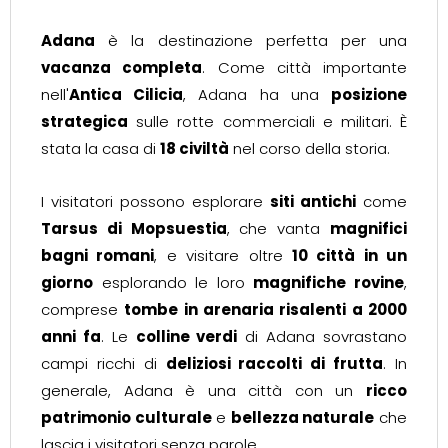
Adana
è la destinazione perfetta per una
vacanza completa
. Come città importante
nell'
Antica Cilicia
, Adana ha una
posizione
strategica
sulle rotte commerciali e militari. È
stata la casa di
18 civiltà
nel corso della storia.
I visitatori possono esplorare
siti antichi
come
Tarsus di Mopsuestia
, che vanta
magnifici
bagni romani
, e visitare oltre
10 città in un
giorno
esplorando le loro
magnifiche rovine
,
comprese
tombe in arenaria risalenti a 2000
anni fa
. Le
colline verdi
di Adana sovrastano
campi ricchi di
deliziosi raccolti di frutta
. In
generale, Adana è una città con un
ricco
patrimonio culturale
e
bellezza naturale
che
lascia i visitatori senza parole.