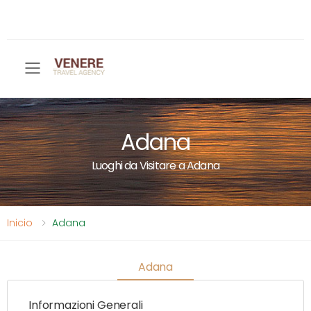
Toggle mobile menu
Adana
Luoghi da Visitare a Adana
Inicio
Adana
Adana
Informazioni Generali