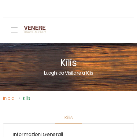
Toggle mobile menu
Kilis
Luoghi da Visitare a Kilis
Inicio
Kilis
Kilis
Informazioni Generali