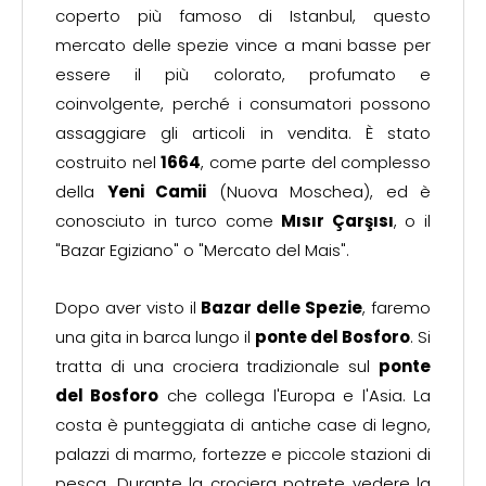
coperto più famoso di Istanbul, questo
mercato delle spezie vince a mani basse per
essere il più colorato, profumato e
coinvolgente, perché i consumatori possono
assaggiare gli articoli in vendita. È stato
costruito nel
1664
, come parte del complesso
della
Yeni Camii
(Nuova Moschea), ed è
conosciuto in turco come
Mısır Çarşısı
, o il
"Bazar Egiziano" o "Mercato del Mais".
Dopo aver visto il
Bazar delle Spezie
, faremo
una gita in barca lungo il
ponte del Bosforo
. Si
tratta di una crociera tradizionale sul
ponte
del Bosforo
che collega l'Europa e l'Asia. La
costa è punteggiata di antiche case di legno,
palazzi di marmo, fortezze e piccole stazioni di
pesca. Durante la crociera potrete vedere la