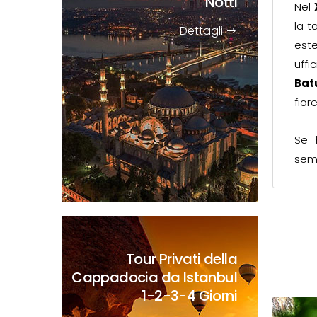
Notti
Nel
la t
Dettagli
est
uffi
Bat
fior
Se 
sem
Tour Privati della
Cappadocia da Istanbul
1-2-3-4 Giorni