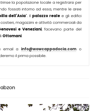
rinse la popolazione locale a registrarsi per
vando fossati intorno ad essa, mentre le aree
illa dell'Asia
". Il
palazzo reale
e gli edifici
li costieri, magazzini e attività commerciali da
enovesi e Veneziani
, facevano parte del
li
Ottomani
.
ia email a
info@wowcappadocia.com
o
deremo il prima possibile.
Trabzon