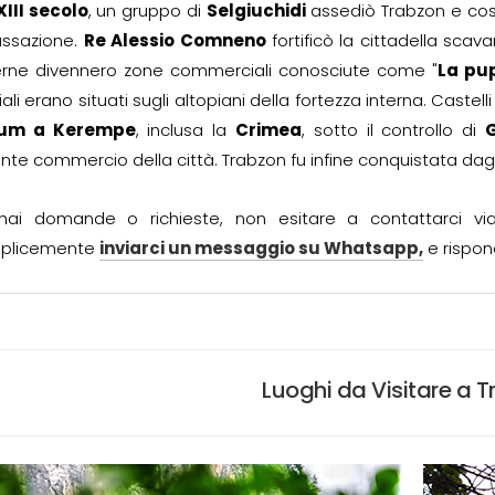
XIII secolo
, un gruppo di
Selgiuchidi
assediò Trabzon e cost
assazione.
Re Alessio Comneno
fortificò la cittadella sca
erne divennero zone commerciali conosciute come "
La pup
ciali erano situati sugli altopiani della fortezza interna. Castel
um a Kerempe
, inclusa la
Crimea
, sotto il controllo di
G
ente commercio della città. Trabzon fu infine conquistata dag
hai domande o richieste, non esitare a contattarci v
plicemente
inviarci un messaggio su Whatsapp,
e rispon
Luoghi da Visitare a 