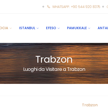
WHATSAPP: +90 544 920 8375
OCIA
ISTANBUL
EFESO
PAMUKKALE
ANTA
Trabzon
Luoghi da Visitare a Trabzon
Trabzon