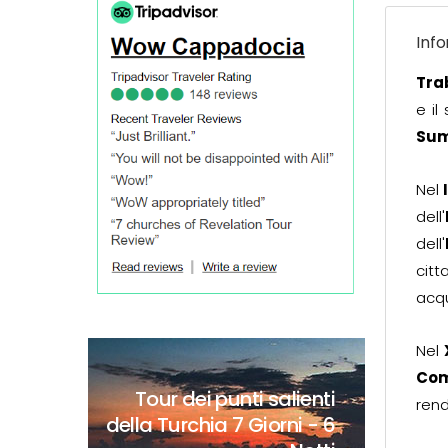
Info
Tra
e il
Sum
Nel
dell'
dell'
citta
acqu
Nel
Co
Tour dei punti salienti
ren
della Turchia
7 Giorni - 6