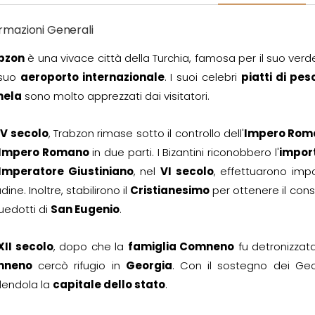
rmazioni Generali
bzon
è una vivace città della Turchia, famosa per il suo verde
 suo
aeroporto internazionale
. I suoi celebri
piatti di pes
ela
sono molto apprezzati dai visitatori.
IV secolo
, Trabzon rimase sotto il controllo dell'
Impero Roma
Impero Romano
in due parti. I Bizantini riconobbero l'
impor
Imperatore Giustiniano
, nel
VI secolo
, effettuarono impo
dine. Inoltre, stabilirono il
Cristianesimo
per ottenere il conse
edotti di
San Eugenio
.
XII secolo
, dopo che la
famiglia Comneno
fu detronizzata
mneno
cercò rifugio in
Georgia
. Con il sostegno dei Geor
dendola la
capitale dello stato
.