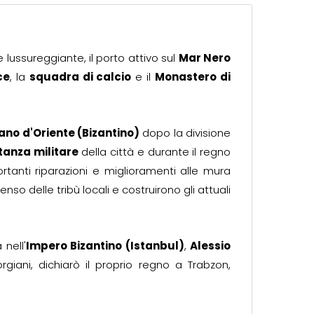
 lussureggiante, il porto attivo sul
Mar Nero
ce
, la
squadra di calcio
e il
Monastero di
no d'Oriente (Bizantino)
dopo la divisione
tanza militare
della città e durante il regno
rtanti riparazioni e miglioramenti alle mura
nso delle tribù locali e costruirono gli attuali
 nell'
Impero Bizantino (Istanbul)
,
Alessio
giani, dichiarò il proprio regno a Trabzon,