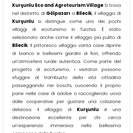
Kurşunlu Eco and Agrotourism Village
Si trova
nel distretto di
Gölpazarı
a
Bilecik
, il villaggio di
Kurşunlu
si distingue come uno dei pochi
villaggi di ecoturismo in Turchia. È stato
selezionato anche come il villaggio più pulito di
Bilecik
. Il pittoresco villaggio vanta case dipinte
di bianco e bellissimi giardini di fiori, offrendo
un'atmosfera rurale autentica. Come parte del
progetto di ecoturismo, i visitatori possono
sfuggire al trambusto della vita cittadina
passeggiando nei boschi, cuocendo il proprio
pane nelle case di adobe o raccogliendo uova
dalle cooperative per gustare una colazione
deliziosa. Il villaggio di
Kurşunlu
è una
destinazione eccellente per chi cerca
un'esperienza immersiva nella bellissima