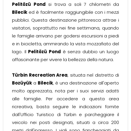
Pelitözü Pond
si trova a soli 7 chilometri da
Bilecik
ed è facilmente raggiungibile con i mezzi
pubblici. Questa destinazione pittoresca attrae i
visitatori, soprattutto nei fine settimana, quando
le famiglie arrivano per godersi escursioni a piedi
e in bicicletta, ammirando la vista mozzafiato del
lago. Il
Pelitözü Pond
è senza dubbio un luogo
affascinante per vivere la bellezza della natura.
Türbin Recreation Area
, situata nel distretto di
Bozüyük
a
Bilecik
, è una destinazione all'aperto
molto apprezzata, nota per i suoi servizi adatti
alle famiglie. Per accedere a questa area
ricreativa, basta seguire le indicazioni fornite
dall'Ufficio Turistico di Türbin e parcheggiare il
veicolo nei posti designati, situati a circa 200
metri dall'ingresso. I viali sono fiancheggiati da