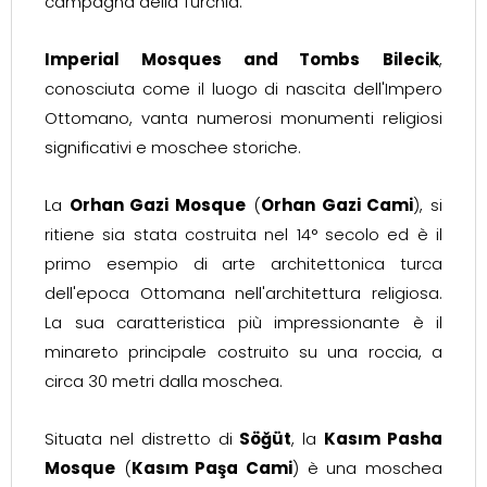
campagna della Turchia.
Imperial Mosques and Tombs
Bilecik
,
conosciuta come il luogo di nascita dell'Impero
Ottomano, vanta numerosi monumenti religiosi
significativi e moschee storiche.
La
Orhan Gazi Mosque
(
Orhan Gazi Cami
), si
ritiene sia stata costruita nel 14° secolo ed è il
primo esempio di arte architettonica turca
dell'epoca Ottomana nell'architettura religiosa.
La sua caratteristica più impressionante è il
minareto principale costruito su una roccia, a
circa 30 metri dalla moschea.
Situata nel distretto di
Söğüt
, la
Kasım Pasha
Mosque
(
Kasım Paşa Cami
) è una moschea