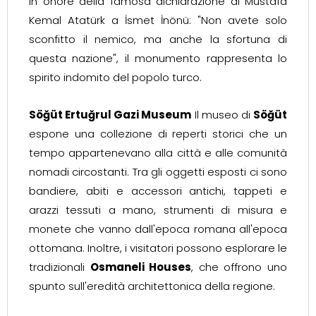
in onore della famosa dichiarazione di Mustafa
Kemal Atatürk a İsmet İnönü: "Non avete solo
sconfitto il nemico, ma anche la sfortuna di
questa nazione", il monumento rappresenta lo
spirito indomito del popolo turco.
Söğüt Ertuğrul Gazi Museum
Il museo di
Söğüt
espone una collezione di reperti storici che un
tempo appartenevano alla città e alle comunità
nomadi circostanti. Tra gli oggetti esposti ci sono
bandiere, abiti e accessori antichi, tappeti e
arazzi tessuti a mano, strumenti di misura e
monete che vanno dall'epoca romana all'epoca
ottomana. Inoltre, i visitatori possono esplorare le
tradizionali
Osmaneli Houses
, che offrono uno
spunto sull'eredità architettonica della regione.