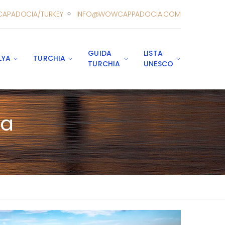
CAPADOCIA/TURKEY
INFO@WOWCAPPADOCIA.COM
GUIDA
LISTA
LYA
TURCHIA
TURCHIA
UNESCO
ia