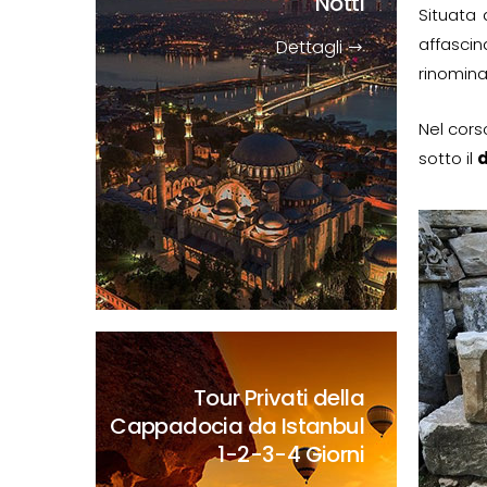
Notti
Situata
affascin
Dettagli
rinomin
Nel cors
sotto il
d
Tour Privati della
Cappadocia da Istanbul
1-2-3-4 Giorni