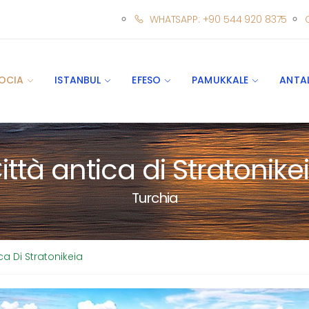
WHATSAPP: +90 544 920 8375
OCIA
ISTANBUL
EFESO
PAMUKKALE
ANTA
ittà antica di Stratonike
Turchia
ca Di Stratonikeia