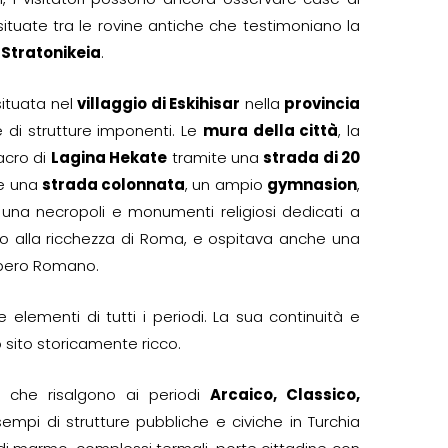
 situate tra le rovine antiche che testimoniano la
i Stratonikeia
.
 situata nel
villaggio di Eskihisar
nella
provincia
e di strutture imponenti. Le
mura della città
, la
acro di
Lagina Hekate
tramite una
strada di 20
he una
strada colonnata
, un ampio
gymnasion
,
, una necropoli e monumenti religiosi dedicati a
o alla ricchezza di Roma, e ospitava anche una
mpero Romano.
ementi di tutti i periodi. La sua continuità e
 sito storicamente ricco.
he che risalgono ai periodi
Arcaico, Classico,
esempi di strutture pubbliche e civiche in Turchia