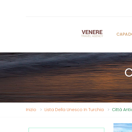
CAPAD
C
Inizio
Lista Della Unesco In Turchia
Città Anti