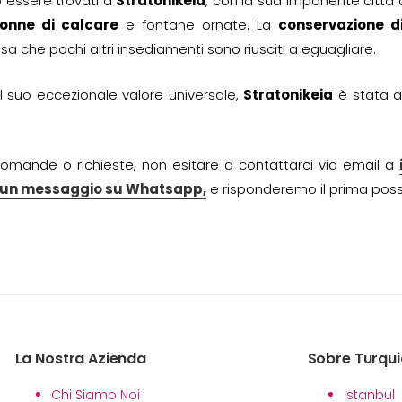
 essere trovati a
Stratonikeia
, con la sua imponente città 
lonne di calcare
e fontane ornate. La
conservazione di
sa che pochi altri insediamenti sono riusciti a eguagliare.
l suo eccezionale valore universale,
Stratonikeia
è stata a
omande o richieste, non esitare a contattarci via email a
i un messaggio su Whatsapp,
e risponderemo il prima possi
La Nostra Azienda
Sobre Turqui
Chi Siamo Noi
Istanbul