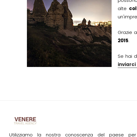
possono
alte
co
un'impre
Grazie a
2015
.
Se hai d
inviarc
Utilizziamo la nostra conoscenza del paese per