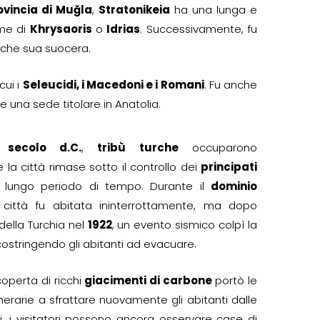
ovincia di Muğla
,
Stratonikeia
ha una lunga e
me di
Khrysaoris
o
Idrias
. Successivamente, fu
nche sua suocera.
cui i
Seleucidi, i Macedoni e i Romani
. Fu anche
 una sede titolare in Anatolia.
° secolo d.C.
,
tribù turche
occuparono
 e la città rimase sotto il controllo dei
principati
lungo periodo di tempo. Durante il
dominio
a città fu abitata ininterrottamente, ma dopo
della Turchia nel
1922
, un evento sismico colpì la
 costringendo gli abitanti ad evacuare.
coperta di ricchi
giacimenti di carbone
portò le
rarie a sfrattare nuovamente gli abitanti dalle
i, i visitatori possono ancora osservare case di