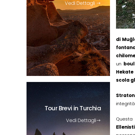
Vedi Dettagli
di Muğl
fontan
chilome
un
boul
Hekate
scola g
Straton
integrit
Tour Brevi
in Turchia
Questa 
Vedi Dettagli
Ellenis