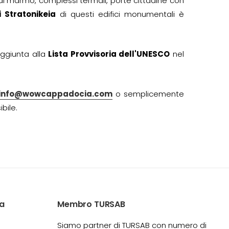
di marmo, complessi termali, porte cittadine con
 Stratonikeia
di questi edifici monumentali è
ggiunta alla
Lista Provvisoria dell'UNESCO
nel
info@wowcappadocia.com
o semplicemente
bile.
a
Membro TURSAB
Siamo partner di TURSAB con numero di