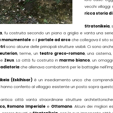
vecchi villaggi
ricca storia d
Stratonikeia
,
a
, fu costruita secondo un piano a griglia e vanta una seri
a monumentale
e il
portale ad arco
che collegava il sito s
tri
sono alcune delle principali strutture visibili. Ci sono anc
euterion
, terme, un
teatro greco-romano
, una cisterna
e
Zeus
. La città fu costruita in
marmo bianco
, un omaggi
ladiatoria
che allenava combattenti per le battaglie nell'I
ikeia (Eskihisar)
è un insediamento unico che comprende el
à hanno conferito al villaggio esistente un posto sopra questo
antica città vanta straordinarie strutture architettonic
tico, Romano Imperiale
e
Ottomano
. Alcuni dei migliori 