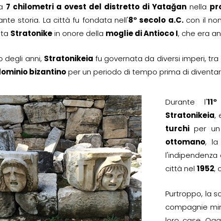
 a
7 chilometri a ovest del distretto di Yatağan
nella
pr
ante storia. La città fu fondata nell'
8° secolo a.C.
con il no
ata
Stratonike
in onore della
moglie di Antioco I
, che era a
o degli anni,
Stratonikeia
fu governata da diversi imperi, tra 
ominio bizantino
per un periodo di tempo prima di diventare
Durante l'
11
Stratonikeia
,
turchi
per un 
ottomano
, l
l'indipendenza 
città nel
1952
,
Purtroppo, la s
compagnie mine
loro case. Ogg