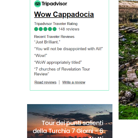
Tour dei punti salienti
della Turchia
7 Giorni - 6