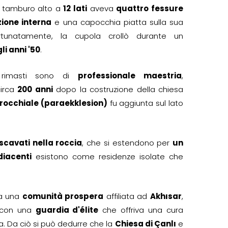
Il tamburo alto a
12 lati
aveva
quattro fessure
zione interna
e una capocchia piatta sulla sua
rtunatamente, la cupola crollò durante un
i anni '50
.
i rimasti sono di
professionale maestria
,
circa
200 anni
dopo la costruzione della chiesa
rocchiale (paraekklesion)
fu aggiunta sul lato
scavati nella roccia
, che si estendono per
un
diacenti
esistono come residenze isolate che
da una
comunità prospera
affiliata ad
Akhısar
,
i, con una
guardia d'élite
che offriva una cura
a. Da ciò si può dedurre che la
Chiesa di Çanlı
e