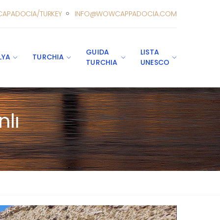
CAPADOCIA/TURKEY
INFO@WOWCAPPADOCIA.COM
GUIDA
LISTA
LYA
TURCHIA
TURCHIA
UNESCO
nlı