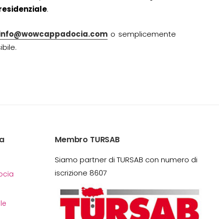
residenziale
.
info@wowcappadocia.com
o semplicemente
bile.
a
Membro TURSAB
Siamo partner di TURSAB con numero di
iscrizione 8607
cia
le