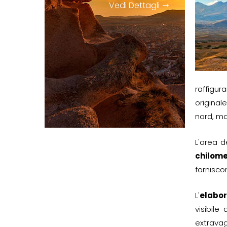
Vedi Dettagli
raffigur
original
nord, ma
L'area d
chilome
forniscon
L'
elabor
visibile
extrava