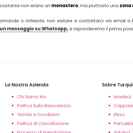
ircostante non erano un
monastero
, ma piuttosto una
zona 
omande o richieste, non esitare a contattarci via email a
i un messaggio su Whatsapp,
e risponderemo il prima possi
La Nostra Azienda
Sobre Turqui
Chi Siamo Noi
Istanbul
Politica Sulla Riservatezza
Cappado
Termini e Condizioni
Efeso
Politica di Cancellazione
Pamukka
Processo di Prenotazione
Antalya