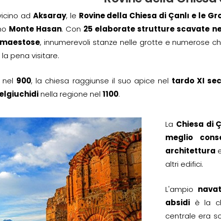
vicino ad
Aksaray
, le
Rovine della Chiesa di Çanlı e le Gr
no
Monte Hasan
. Con
25 elaborate strutture scavate ne
 maestose
, innumerevoli stanze nelle grotte e numerose c
 la pena visitare.
 nel
900
, la chiesa raggiunse il suo apice nel
tardo XI se
elgiuchidi
nella regione nel
1100
.
La
Chiesa di Ç
meglio cons
architettura
e
altri edifici.
L'ampio
nava
absidi
è la ch
centrale era 