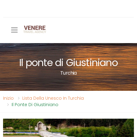
Toggle mobile menu
Il ponte di Giustiniano
Turchia
Inizio
Lista Della Unesco In Turchia
Il Ponte Di Giustiniano