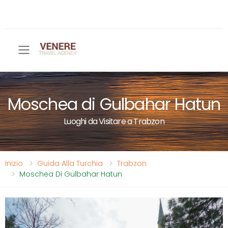
Toggle mobile menu
Moschea di Gulbahar Hatun
Luoghi da Visitare a Trabzon
Inizio
Guida Alla Turchia
Trabzon
Moschea Di Gulbahar Hatun