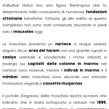
Gülbahar Hatun era una figura filantropica che fu
determinante nella costruzione di numerose
fondazioni
ottomane
benefiche. Tuttavia, gli altri edifici di questo
complesso non sono stati conservati, lasciando in piedi
solo il
mausoleo
oggi.
La moschea presenta un
nartece
a cinque sezioni,
seguito da un
area del harem
con una grande cupola e
zawiya
orientale e occidentale. I motivi stilizzati a
losanga sui
capitelli delle colonne in marmo
nel
nartece sono notevoli, mentre il
mihrab in marmo
e il
mimber
della moschea sono decorati con intricate
motivazioni vegetali e
cassette muqarnas
.
Il portale d'ingresso della moschea riporta iscrizioni che
indicano che è stata sottoposta a restauri nel
1885
,
mentre l'interno della moschea è splendidamente