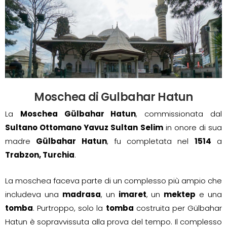
Moschea di Gulbahar Hatun
La
Moschea Gülbahar Hatun
, commissionata dal
Sultano Ottomano Yavuz Sultan Selim
in onore di sua
madre
Gülbahar Hatun
, fu completata nel
1514
a
Trabzon, Turchia
.
La moschea faceva parte di un complesso più ampio che
includeva una
madrasa
, un
imaret
, un
mektep
e una
tomba
. Purtroppo, solo la
tomba
costruita per Gülbahar
Hatun è sopravvissuta alla prova del tempo. Il complesso