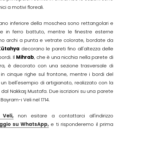
ci a motivi floreali.
piano inferiore della moschea sono rettangolari e
e in ferro battuto, mentre le finestre esterne
no archi a punta e vetrate colorate, bordate da
Kütahya
decorano le pareti fino all'altezza delle
rdi. Il
Mihrab
, che è una nicchia nella parete di
ra, è decorato con una sezione trasversale di
 in cinque righe sul frontone, mentre i bordi del
un bell'esempio di artigianato, realizzato con la
e dal Nakkaş Mustafa. Due iscrizioni su una parete
ayram-ı Veli nel 1714.
Veli,
non esitare a contattarci all'indirizzo
aggio su WhatsApp,
e ti risponderemo il prima