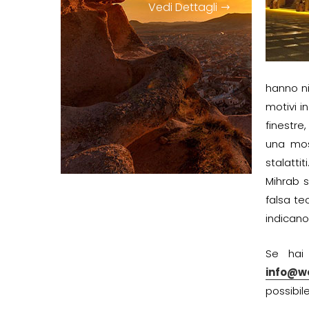
Vedi Dettagli
hanno ni
motivi i
finestre
una mos
stalatti
Mihrab s
falsa te
indicano
Se ha
info@w
possibile