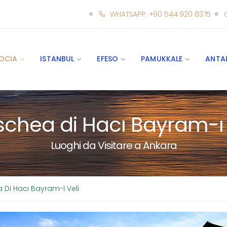
WHATSAPP: +90 544 920 8375
OCIA
ISTANBUL
EFESO
PAMUKKALE
ANTA
chea di Hacı Bayram-ı 
Luoghi da Visitare a Ankara
Di Hacı Bayram-I Veli