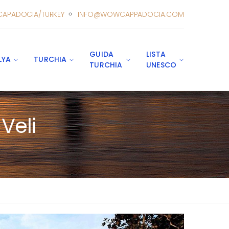
CAPADOCIA/TURKEY
INFO@WOWCAPPADOCIA.COM
GUIDA
LISTA
LYA
TURCHIA
TURCHIA
UNESCO
Veli