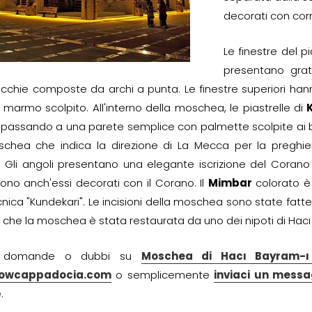
decorati con corni
Le finestre del 
presentano grat
cchie composte da archi a punta. Le finestre superiori han
n marmo scolpito. All'interno della moschea, le piastrelle di
, passando a una parete semplice con palmette scolpite ai bo
chea che indica la direzione di La Mecca per la preghie
ti. Gli angoli presentano una elegante iscrizione del Corano
ono anch'essi decorati con il Corano. Il
Mimbar
colorato è 
cnica "Kundekari". Le incisioni della moschea sono state fatt
 che la moschea è stata restaurata da uno dei nipoti di Hacı B
i domande o dubbi su
Moschea di Hacı Bayram-ı 
owcappadocia.com
o semplicemente
inviaci un mess
.