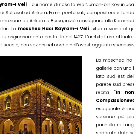
yram-ı Veli
, il cui nome di nascita era Numan-bin Koyunluc
o di Solfasol ad Ankara. Fu un poeta sufi, compositore e fon
ormazione ad Ankara e Bursa, iniziò a insegnare alla Karamed
atun. La
moschea Hacı Bayram-ı Veli
, situata vicino al 
 fu originariamente costruita nel 1427. L'architettura attual
VIII secolo, con sezioni nel nord e nell'ovest aggiunte succes
La moschea ha 
gallerie con una
lato sud-est del
parete sud prese
recita
"In nom
Compassionevo
esagonale è incor
versione più pi
pannello rettang
separata dalla sal