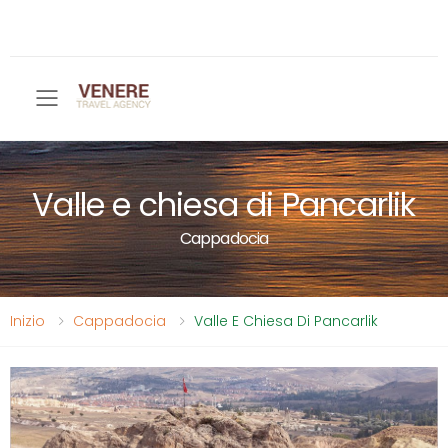
Toggle mobile menu
Valle e chiesa di Pancarlik
Cappadocia
Inizio
Cappadocia
Valle E Chiesa Di Pancarlik