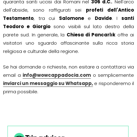
quaranta santi uccisi dai Romani nel
306 d.C.
. Nell'arco
dell'abside, sono raffigurati sei
profeti dell'Antico
Testamento
, tra cui
Salomone
e
Davide
. I
santi
Teodoro e Giorgio
sono visibili sul lato destro della
parete sud. In generale, la
Chiesa di Pancarlık
offre ai
visitatori uno sguardo affascinante sulla ricca storia
religiosa e culturale della regione.
Se hai domande o richieste, non esitare a contattarci via
email a
info@wowcappadocia.com
o semplicemente
inviarci un messaggio su Whatsapp,
e risponderemo il
prima possibile.