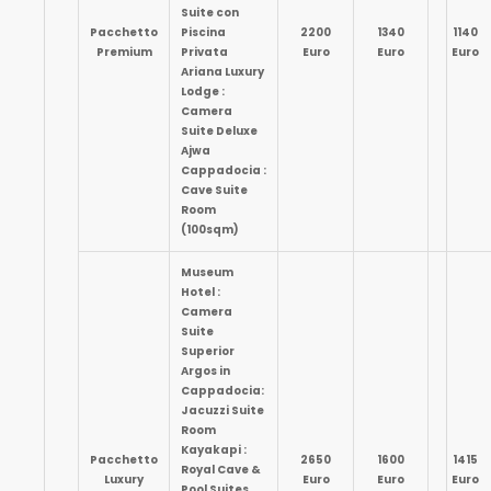
Suite con
Pacchetto
Piscina
2200
1340
1140
Premium
Privata
Euro
Euro
Euro
Ariana Luxury
Lodge :
Camera
Suite Deluxe
Ajwa
Cappadocia :
Cave Suite
Room
(100sqm)
Museum
Hotel :
Camera
Suite
Superior
Argos in
Cappadocia:
Jacuzzi Suite
Room
Kayakapi :
Pacchetto
2650
1600
1415
Royal Cave &
Luxury
Euro
Euro
Euro
Pool Suites