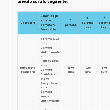
privato sarà la seguente:
Nomini degli
2
3
Hotel &
1
Categoria
persone
persone
Camere nel
persona
(pp)
(pp)
Pacchetto
Goreme Reva
Hotel:
Camera
Matrimoniale
Standard
Holiday Cave
Hotel:
Pacchetto
1570
1020
870
Camera
Standard
Euro
Euro
Euro
Double Arch
Stone
Design Cave
Hotel:
Camera
Junior
Matrimoniale