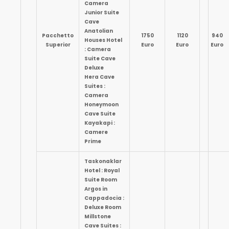
Camera
Junior Suite
Cave
Anatolian
Pacchetto
1750
1120
940
Houses Hotel
Superior
Euro
Euro
Euro
: Camera
Suite Cave
Deluxe
Hera Cave
Suites :
Camera
Honeymoon
Cave Suite
Kayakapi :
Camere
Prime
Taskonaklar
Hotel : Royal
Suite Room
Argos in
Cappadocia :
Deluxe Room
Millstone
Cave Suites :