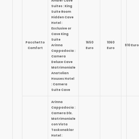
Amber Cave
Suites : King
Suite Room
Hidden Cave
Hotel :
Exclusive or
Cave King
Suite
Pacchetto
1650
1060
Arinna
910 Euro
Comfort
Euro
Euro
Cappadocia :
Camera
Deluxe Cave
Matrimoniale
Anatolian
Houses Hotel
: Camera
Suite Cave
Arinna
Cappadocia :
Camera Dlx.
Matrimoniale
con Vista
Taskonaklar
Hotel :