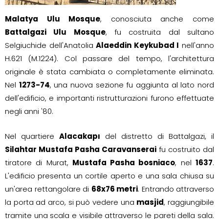
Malatya Ulu Mosque
, conosciuta anche come
Battalgazi Ulu Mosque
, fu costruita dal sultano
Selgiuchide dell'Anatolia
Alaeddin Keykubad I
nell'anno
H.621 (M.1224). Col passare del tempo, l'architettura
originale è stata cambiata o completamente eliminata.
Nel
1273-74
, una nuova sezione fu aggiunta al lato nord
dell'edificio, e importanti ristrutturazioni furono effettuate
negli anni '80.
Nel quartiere
Alacakapı
del distretto di Battalgazi, il
Silahtar Mustafa Pasha Caravanserai
fu costruito dal
tiratore di Murat,
Mustafa Pasha bosniaco
, nel
1637
.
L'edificio presenta un cortile aperto e una sala chiusa su
un'area rettangolare di
68x76 metri
. Entrando attraverso
la porta ad arco, si può vedere una
masjid
, raggiungibile
tramite una scala e visibile attraverso le pareti della sala.