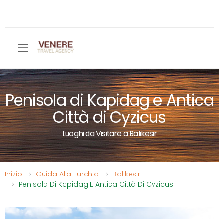
Toggle mobile menu
Penisola di Kapidag e Antica
Città di Cyzicus
Luoghi da Visitare a Balikesir
Inizio
Guida Alla Turchia
Balikesir
Penisola Di Kapidag E Antica Città Di Cyzicus