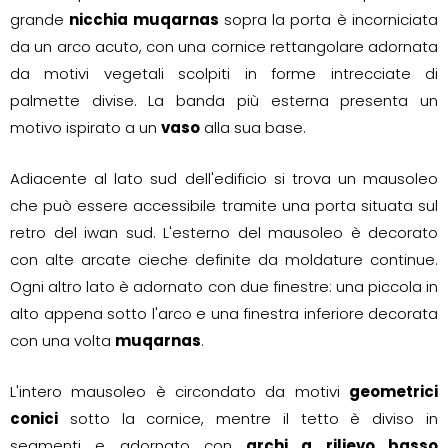
grande
nicchia muqarnas
sopra la porta è incorniciata
da un arco acuto, con una cornice rettangolare adornata
da motivi vegetali scolpiti in forme intrecciate di
palmette divise. La banda più esterna presenta un
motivo ispirato a un
vaso
alla sua base.
Adiacente al lato sud dell'edificio si trova un mausoleo
che può essere accessibile tramite una porta situata sul
retro del iwan sud. L'esterno del mausoleo è decorato
con alte arcate cieche definite da moldature continue.
Ogni altro lato è adornato con due finestre: una piccola in
alto appena sotto l'arco e una finestra inferiore decorata
con una volta
muqarnas
.
L'intero mausoleo è circondato da motivi
geometrici
conici
sotto la cornice, mentre il tetto è diviso in
segmenti e adornato con
archi a rilievo basso