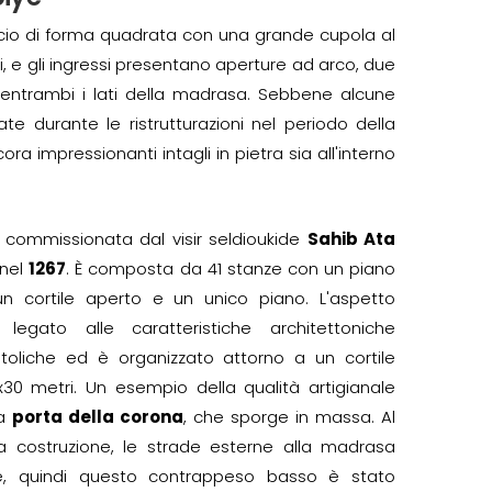
cio di forma quadrata con una grande cupola al
i, e gli ingressi presentano aperture ad arco, due
entrambi i lati della madrasa. Sebbene alcune
te durante le ristrutturazioni nel periodo della
 impressionanti intagli in pietra sia all'interno
commissionata dal visir seldioukide
Sahib Ata
nel
1267
. È composta da 41 stanze con un piano
un cortile aperto e un unico piano. L'aspetto
è legato alle caratteristiche architettoniche
atoliche ed è organizzato attorno a un cortile
x30 metri. Un esempio della qualità artigianale
la
porta della corona
, che sporge in massa. Al
 costruzione, le strade esterne alla madrasa
e, quindi questo contrappeso basso è stato