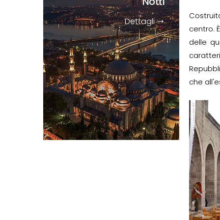
Notti
Costruit
Dettagli
centro. 
delle qu
caratter
Repubbli
che all'e