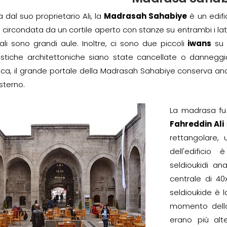
a dal suo proprietario Ali, la
Madrasah Sahabiye
è un edifi
È circondata da un cortile aperto con stanze su entrambi i lat
ali sono grandi aule. Inoltre, ci sono due piccoli
iwans
su 
istiche architettoniche siano state cancellate o danneggia
ca, il grande portale della Madrasah Sahabiye conserva ancora
sterno.
La madrasa fu 
Fahreddin Ali
rettangolare, 
dell'edificio 
seldioukidi an
centrale di 40
seldioukide è 
momento della
erano più alt