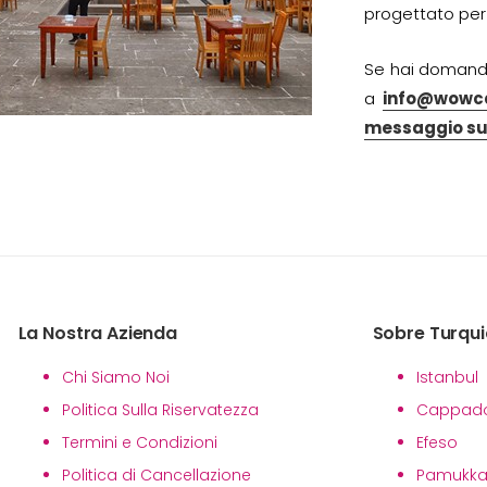
progettato per 
Se hai domande 
a
info@wowc
messaggio su
La Nostra Azienda
Sobre Turqui
Chi Siamo Noi
Istanbul
Politica Sulla Riservatezza
Cappado
Termini e Condizioni
Efeso
Politica di Cancellazione
Pamukka