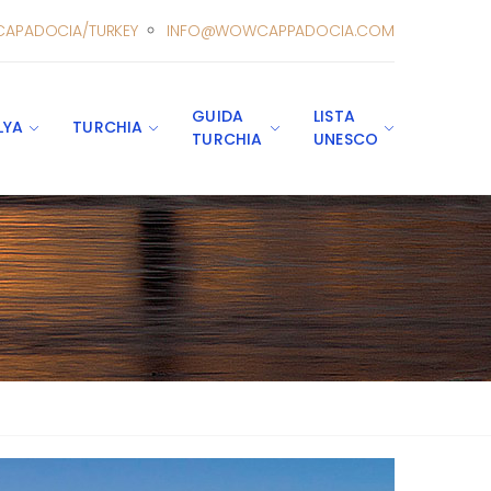
CAPADOCIA/TURKEY
INFO@WOWCAPPADOCIA.COM
GUIDA
LISTA
LYA
TURCHIA
TURCHIA
UNESCO