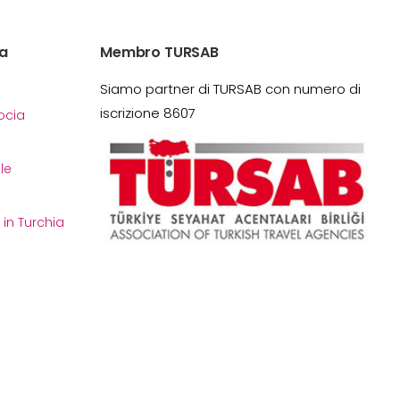
a
Membro TURSAB
Siamo partner di TURSAB con numero di
iscrizione 8607
cia
le
i in Turchia