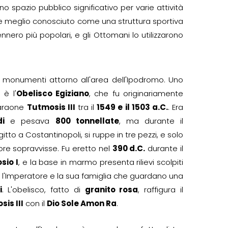
no spazio pubblico significativo per varie attività
nne meglio conosciuto come una struttura sportiva
nnero più popolari, e gli Ottomani lo utilizzarono
i monumenti attorno all'area dell'Ipodromo. Uno
 è l'
Obelisco Egiziano
, che fu originariamente
Faraone
Tutmosis III
tra il
1549 e il 1503 a.C.
. Era
di
e pesava
800 tonnellate
, ma durante il
gitto a Costantinopoli, si ruppe in tre pezzi, e solo
ore sopravvisse. Fu eretto nel
390 d.C.
durante il
sio I
, e la base in marmo presenta rilievi scolpiti
 l'Imperatore e la sua famiglia che guardano una
i
. L'obelisco, fatto di
granito rosa
, raffigura il
is III
con il
Dio Sole Amon Ra
.