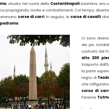
omo
, situato nel cuore della
Costantinopoli
bizantina, era u
tra cui propaganda, rivolte e combattimenti. Col tempo, dive
 tenevano
corse di carri
. In seguito, le
corse di cavalli
dive
ppodromo
.
Ci sono divers
dei più notabili
costruito dal 
alto 200 pie
trasporto dall'E
la parte superi
regno di
Teodo
che raffigurano
corsa di carr
Faraone
Tutmos