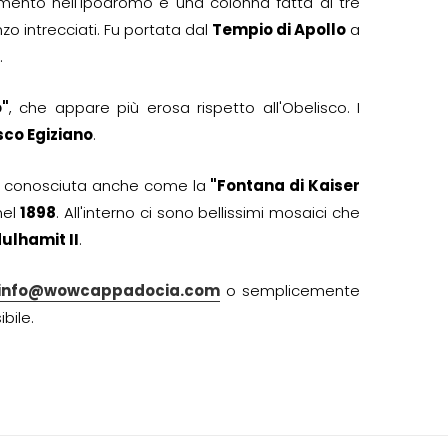
ento nell'Ipodromo è una colonna fatta di tre
nzo intrecciati. Fu portata dal
Tempio di Apollo
a
.
o"
, che appare più erosa rispetto all'Obelisco. I
sco Egiziano
.
, conosciuta anche come la
"Fontana di Kaiser
nel
1898
. All'interno ci sono bellissimi mosaici che
ulhamit II
.
info@wowcappadocia.com
o semplicemente
bile.