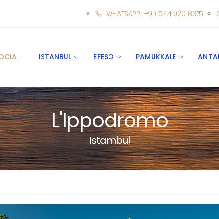
WHATSAPP: +90 544 920 8375
OCIA
ISTANBUL
EFESO
PAMUKKALE
ANTA
L'Ippodromo
Istambul