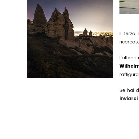
Il terz
ricercato
L'ultimo
Wilhelm
raffigura
Se hai d
inviarc