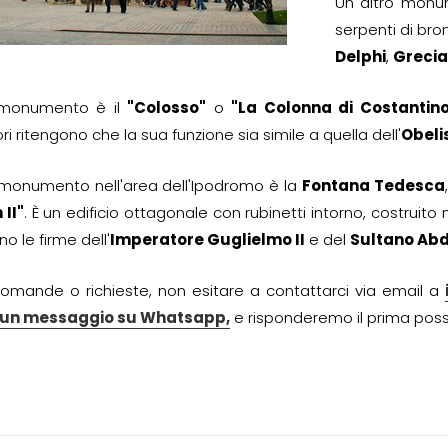
Un altro monum
serpenti di bro
Delphi
,
Grecia
o monumento è il
"Colosso"
o
"La Colonna di Costantin
ri ritengono che la sua funzione sia simile a quella dell'
Obeli
 monumento nell'area dell'Ipodromo è la
Fontana Tedesca
 II"
. È un edificio ottagonale con rubinetti intorno, costruito 
no le firme dell'
Imperatore Guglielmo II
e del
Sultano Abd
omande o richieste, non esitare a contattarci via email a
i un messaggio su Whatsapp,
e risponderemo il prima possi