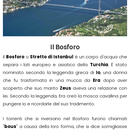
Il Bosforo
Il
Bosforo
o
Stretto di Istanbul
è un corpo d'acqua che
separa i lati europeo e asiatico della
Turchia
. È stato
nominato secondo la leggenda greca di
Io
, una donna
che fu trasformata in una mucca da
Era
dopo aver
scoperto che suo marito
Zeus
aveva una relazione con
lei. Secondo la leggenda, Era creò la mosca cavallina per
pungere Io e ricordarle del suo tradimento.
I torrenti che si riversano nel Bosforo furono chiamati
"
bous
" a causa della loro forma, che si dice somigliasse