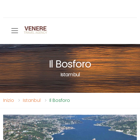
Toggle mobile menu
Il Bosforo
Istambul
Inizio
Istanbul
Il Bosforo