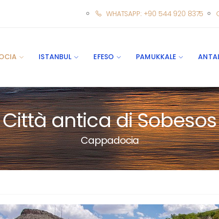
WHATSAPP: +90 544 920 8375
OCIA
ISTANBUL
EFESO
PAMUKKALE
ANTA
Città antica di Sobesos
Cappadocia