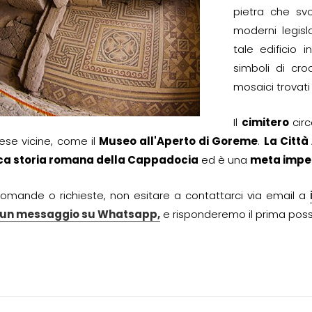
pietra che svo
moderni legisl
tale edificio 
simboli di cr
mosaici trovati
Il
cimitero
circ
iese vicine, come il
Museo all'Aperto di Goreme
.
La Città
ca storia romana della Cappadocia
ed è una
meta imper
omande o richieste, non esitare a contattarci via email a
i un messaggio su Whatsapp,
e risponderemo il prima possi