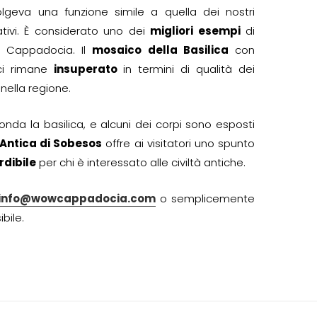
lgeva una funzione simile a quella dei nostri
ativi. È considerato uno dei
migliori esempi
di
in Cappadocia. Il
mosaico della Basilica
con
oci rimane
insuperato
in termini di qualità dei
 nella regione.
onda la basilica, e alcuni dei corpi sono esposti
 Antica di Sobesos
offre ai visitatori uno spunto
dibile
per chi è interessato alle civiltà antiche.
info@wowcappadocia.com
o semplicemente
bile.