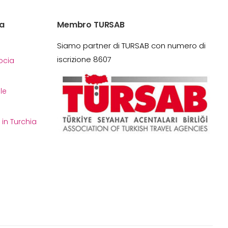
a
Membro TURSAB
Siamo partner di TURSAB con numero di
iscrizione 8607
cia
le
i in Turchia