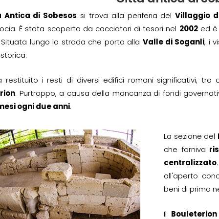
à Antica di Sobesos
si trova alla periferia del
Villaggio d
ia. È stata scoperta da cacciatori di tesori nel
2002
ed è 
 Situata lungo la strada che porta alla
Valle di Soganli
, i 
torica.
a restituito i resti di diversi edifici romani significativi, tra 
rion
. Purtroppo, a causa della mancanza di fondi governativ
mesi ogni due anni
.
La sezione del
che forniva
ri
centralizzato
all'aperto co
beni di prima 
Il
Bouleterion