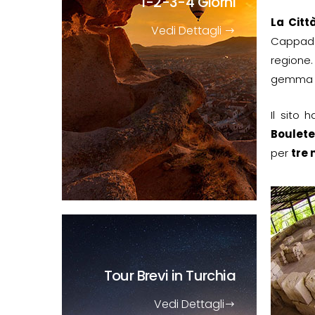
1-2-3-4 Giorni
La Citt
Vedi Dettagli
Cappadoc
regione.
gemma s
Il sito h
Boulete
per
tre 
Tour Brevi
in Turchia
Vedi Dettagli