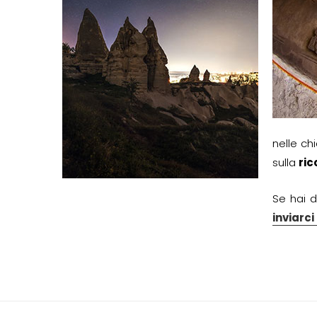
nelle ch
sulla
ric
Se hai d
inviarc