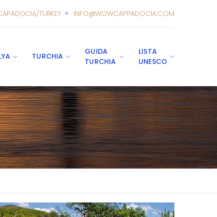
CAPADOCIA/TURKEY
INFO@WOWCAPPADOCIA.COM
GUIDA
LISTA
LYA
TURCHIA
TURCHIA
UNESCO