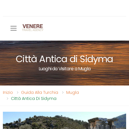
Toggle mobile menu
Città Antica di Sidyma
Luoghi da Visitare a Mugla
Inizio
Guida Alla Turchia
Mugla
Città Antica Di Sidyma