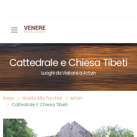
Toggle mobile menu
Cattedrale e Chiesa Tibeti
Luoghi da Visitare a Artvin
Inizio
Guida Alla Turchia
Artvin
Cattedrale E Chiesa Tibeti