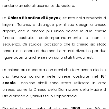
rendono un sito affascinante da visitare.
La
Chiesa Bizantina di Üçayak
, situata nella provincia di
Kırşehir, Turchia, si distingue per il suo design a chiesa
doppia, che è ancora più unico poiché le due chiese
furono costruite contemporaneamente e non in
sequenza. Gli studiosi ipotizzano che la chiesa sia stata
costruita in onore di due santi o martiri diversi o per due
figure potenti, anche se non sono stati trovati resti.
La chiesa era decorata con archi che formavano nicchie,
una tecnica comune nelle chiese costruite nel
18°
secolo
. Tecniche simili sono state utilizzate in altre
chiese, come la Chiesa della Dormizione della Madre di
Dio a Nicaea e Çanlıkilisse in Cappadocia.
Durante la sua visita al sito nel
1900
, John Winter