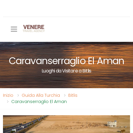
Toggle mobile menu
Caravanserraglio El Aman
Luoghi da Visitare a Bitlis
Inizio
Guida Alla Turchia
Bitlis
Caravanserraglio El Aman