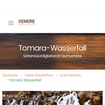
Toggle mobile menu
Tomara-Wasserfall
Sehenswürdigkeiten in Gumushane
Startseite
Türkei Reiseführer
Gumushane
Tomara-Wasserfall