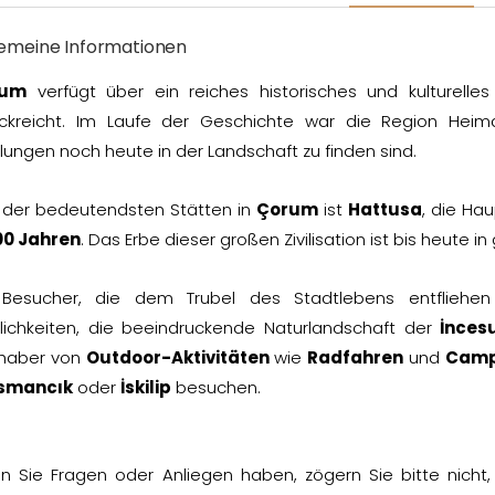
gemeine Informationen
rum
verfügt über ein reiches historisches und kulturelle
ückreicht. Im Laufe der Geschichte war die Region Heim
lungen noch heute in der Landschaft zu finden sind.
 der bedeutendsten Stätten in
Çorum
ist
Hattusa
, die Ha
00 Jahren
. Das Erbe dieser großen Zivilisation ist bis heute i
 Besucher, die dem Trubel des Stadtlebens entfliehe
lichkeiten, die beeindruckende Naturlandschaft der
İnces
bhaber von
Outdoor-Aktivitäten
wie
Radfahren
und
Camp
smancık
oder
İskilip
besuchen.
n Sie Fragen oder Anliegen haben, zögern Sie bitte nicht