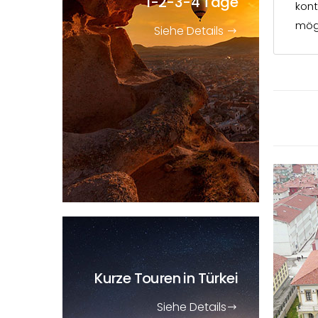
1-2-3-4 Tage
kont
mögl
Siehe Details
Kurze Touren
in Türkei
Siehe Details