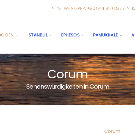
WHATSAPP: +90 544 920 8375
K
DOKIEN
ISTANBUL
EPHESOS
PAMUKKALE
A
Corum
Sehenswürdigkeiten in Corum
Corum