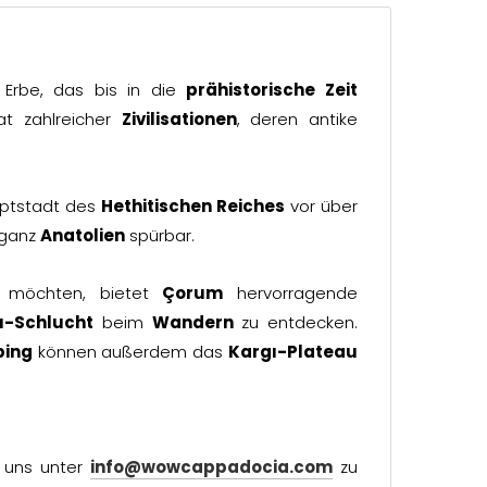
s Erbe, das bis in die
prähistorische Zeit
at zahlreicher
Zivilisationen
, deren antike
uptstadt des
Hethitischen Reiches
vor über
n ganz
Anatolien
spürbar.
n möchten, bietet
Çorum
hervorragende
u-Schlucht
beim
Wandern
zu entdecken.
ing
können außerdem das
Kargı-Plateau
, uns unter
info@wowcappadocia.com
zu