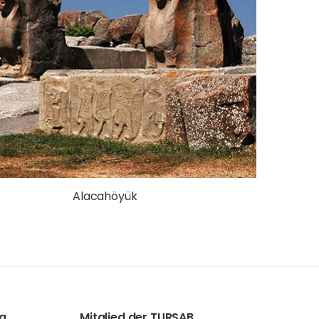
Alacahöyük
a
Mitglied der TURSAB