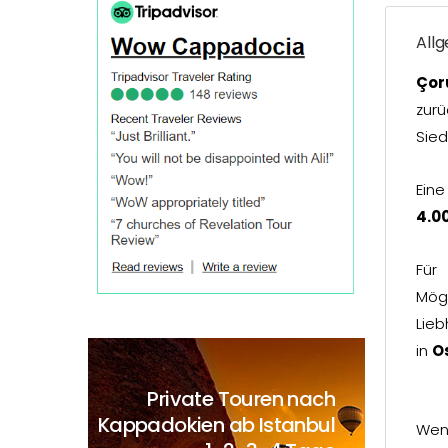
All
Ço
zur
Sied
Eine
4.0
Für
Mög
Lie
in
O
Private Touren nach
Kappadokien ab Istanbul
Wen