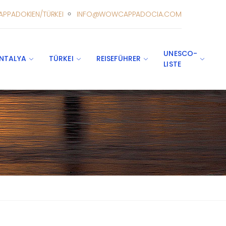
APPADOKIEN/TÜRKEI
INFO@WOWCAPPADOCIA.COM
UNESCO-
NTALYA
TÜRKEI
REISEFÜHRER
LISTE