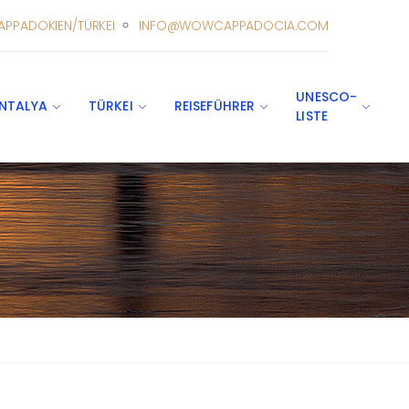
APPADOKIEN/TÜRKEI
INFO@WOWCAPPADOCIA.COM
UNESCO-
NTALYA
TÜRKEI
REISEFÜHRER
LISTE