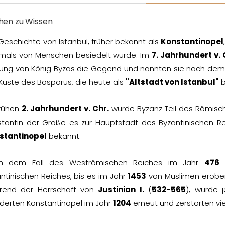
hen zu Wissen
Geschichte von Istanbul, früher bekannt als
Konstantinopel
tmals von Menschen besiedelt wurde. Im
7. Jahrhundert v. 
ung von König Byzas die Gegend und nannten sie nach dem 
Küste des Bosporus, die heute als
"Altstadt von Istanbul"
b
frühen
2. Jahrhundert v. Chr.
wurde Byzanz Teil des Römisc
stantin der Große es zur Hauptstadt des Byzantinischen R
stantinopel
bekannt.
h dem Fall des Weströmischen Reiches im Jahr
476
b
ntinischen Reiches, bis es im Jahr
1453
von Muslimen erobert
rend der Herrschaft von
Justinian I.
(
532-565
), wurde 
derten Konstantinopel im Jahr
1204
erneut und zerstörten vi