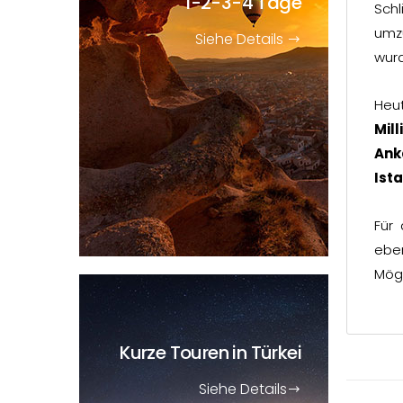
1-2-3-4 Tage
Sch
umz
Siehe Details
wurd
Heu
Mill
Ank
Ist
Für 
ebe
Mögl
Kurze Touren
in Türkei
Siehe Details