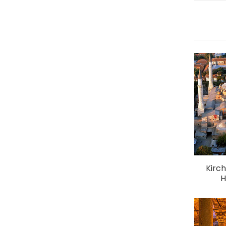
Kirc
H