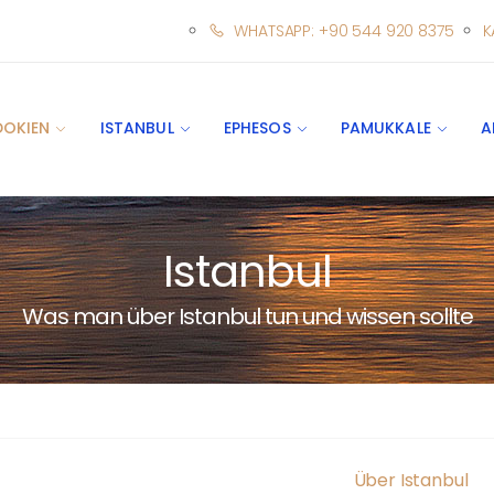
WHATSAPP: +90 544 920 8375
K
DOKIEN
ISTANBUL
EPHESOS
PAMUKKALE
A
Istanbul
Was man über Istanbul tun und wissen sollte
Über Istanbul