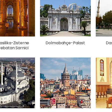
asilika-Zisterne
Dolmabahçe-Palast
Da
rebatan Sarnici