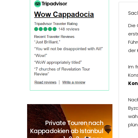
Sac
Die 
ers
Führ
der 
Im 
Kon
Kon
Nac
Byza
wäh
Private Touren nach
plün
Kappadokien ab Istanbul