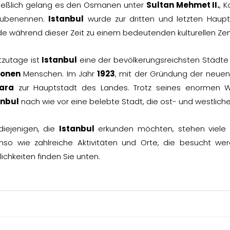
ließlich gelang es den Osmanen unter
Sultan Mehmet II.
, 
ubenennen.
Istanbul
wurde zur dritten und letzten Hau
e während dieser Zeit zu einem bedeutenden kulturellen Zen
tzutage ist
Istanbul
eine der bevölkerungsreichsten Städte 
ionen
Menschen. Im Jahr
1923
, mit der Gründung der neuen
ara
zur Hauptstadt des Landes. Trotz seines enormen W
anbul
nach wie vor eine belebte Stadt, die ost- und westlich
diejenigen, die
Istanbul
erkunden möchten, stehen viele t
nso wie zahlreiche Aktivitäten und Orte, die besucht we
ichkeiten finden Sie unten.