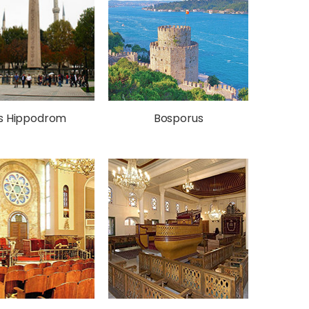
s Hippodrom
Bosporus