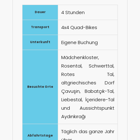
4 Stunden
Dauer
4x4 Quad-Bikes
Transport
Eigene Buchung
Unterkunft
Mädchenkloster,
Rosental, Schwerttal,
Rotes Tal,
altgriechisches Dorf
Besuchte Orte
Çavuşin, Babatçık-Tal,
Liebestal, İçeridere-Tal
und Aussichtspunkt
Aydınkırağı
Täglich das ganze Jahr
Abfahrtstage
über