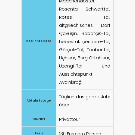
Mädchenkloster,
Rosental, Schwerttal,
Rotes Tal,
altgriechisches Dorf
Çavuşin, Babatçık-Tal,
Liebestal, İçeridere-Tal,
Besuchte Orte
Görçeli-Tal, Taubental,
Uçhisar, Burg Ortahisar,
Uzengi-Tal und
Aussichtspunkt
Aydınkırağı
Täglich das ganze Jahr
Abfahrtstage
über
Privattour
Tourart
130 Euro pro Person
Preis