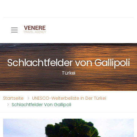
Toggle mobile menu
Schlachtfelder von Gallipoli
Türkei
Startseite
UNESCO-Welterbeliste In Der Türkei
Schlachtfelder Von Gallipoli