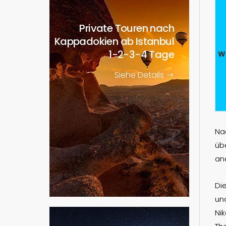
Private Touren nach
Kappadokien ab Istanbul
1-2-3-4 Tage
W
Siehe Details
Na
üb
an
Di
un
Ni