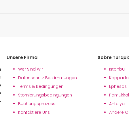
Unsere Firma
Sobre Turqui
Wer Sind Wir
Istanbul
u
s
Datenschutz Bestimmungen
Kappado
n
Terms & Bedingungen
Ephesos
n
Stornierungsbedingungen
Pamukka
,
Buchungsprozess
Antalya
Kontaktiere Uns
Andere Or