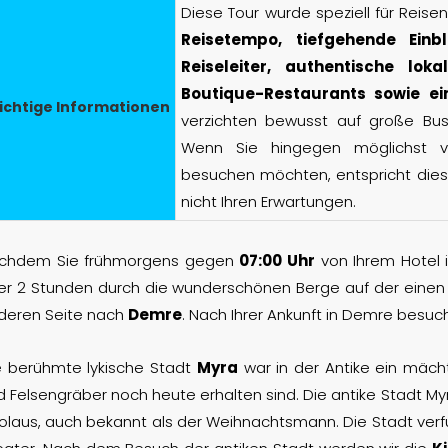
Diese Tour wurde speziell für Reisen
Reisetempo, tiefgehende Einb
Reiseleiter, authentische lo
Boutique-Restaurants sowie ein
ichtige Informationen
verzichten bewusst auf große Bu
Wenn Sie hingegen möglichst vie
besuchen möchten, entspricht die
nicht Ihren Erwartungen.
chdem Sie frühmorgens gegen
07:00 Uhr
von Ihrem Hotel 
er 2 Stunden durch die wunderschönen Berge auf der einen Se
deren Seite nach
Demre
. Nach Ihrer Ankunft in Demre besuch
e berühmte lykische Stadt
Myra
war in der Antike ein mäch
d Felsengräber noch heute erhalten sind. Die antike Stadt Myr
kolaus, auch bekannt als der Weihnachtsmann. Die Stadt verf