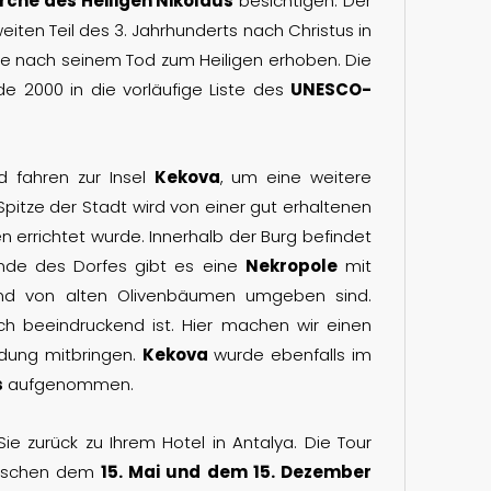
irche des Heiligen Nikolaus
besichtigen. Der
eiten Teil des 3. Jahrhunderts nach Christus in
e nach seinem Tod zum Heiligen erhoben. Die
e 2000 in die vorläufige Liste des
UNESCO-
 fahren zur Insel
Kekova
, um eine weitere
Spitze der Stadt wird von einer gut erhaltenen
n errichtet wurde. Innerhalb der Burg befindet
 Ende des Dorfes gibt es eine
Nekropole
mit
und von alten Olivenbäumen umgeben sind.
h beeindruckend ist. Hier machen wir einen
idung mitbringen.
Kekova
wurde ebenfalls im
s
aufgenommen.
ie zurück zu Ihrem Hotel in Antalya. Die Tour
zwischen dem
15. Mai und dem 15. Dezember