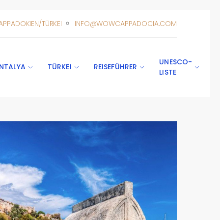
APPADOKIEN/TÜRKEI
INFO@WOWCAPPADOCIA.COM
UNESCO-
NTALYA
TÜRKEI
REISEFÜHRER
LISTE