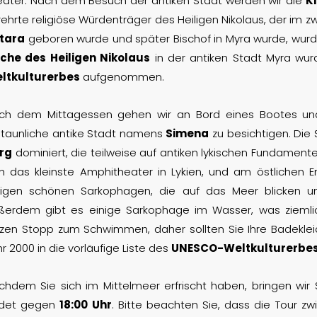
eater. Nach dem Besuch der antiken Stadt werden wir die
K
ehrte religiöse Würdenträger des Heiligen Nikolaus, der im zw
tara
geboren wurde und später Bischof in Myra wurde, wurd
rche des Heiligen Nikolaus
in der antiken Stadt Myra wurd
ltkulturerbes
aufgenommen.
ch dem Mittagessen gehen wir an Bord eines Bootes und
staunliche antike Stadt namens
Simena
zu besichtigen. Die 
rg
dominiert, die teilweise auf antiken lykischen Fundamente
ch das kleinste Amphitheater in Lykien, und am östlichen
nigen schönen Sarkophagen, die auf das Meer blicken 
ßerdem gibt es einige Sarkophage im Wasser, was ziemlic
rzen Stopp zum Schwimmen, daher sollten Sie Ihre Badekle
r 2000 in die vorläufige Liste des
UNESCO-Weltkulturerbe
chdem Sie sich im Mittelmeer erfrischt haben, bringen wir S
det gegen
18:00 Uhr
. Bitte beachten Sie, dass die Tour 