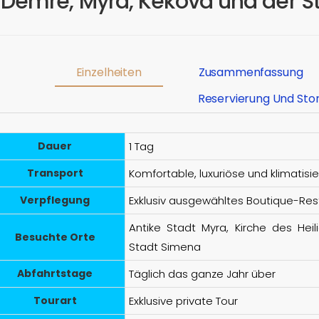
 Demre, Myra, Kekova und der St
Einzelheiten
Zusammenfassung
Reservierung Und Sto
Dauer
1 Tag
Transport
Komfortable, luxuriöse und klimatisi
Verpflegung
Exklusiv ausgewähltes Boutique-Res
Antike Stadt Myra, Kirche des Heil
Besuchte Orte
Stadt Simena
Abfahrtstage
Täglich das ganze Jahr über
Tourart
Exklusive private Tour