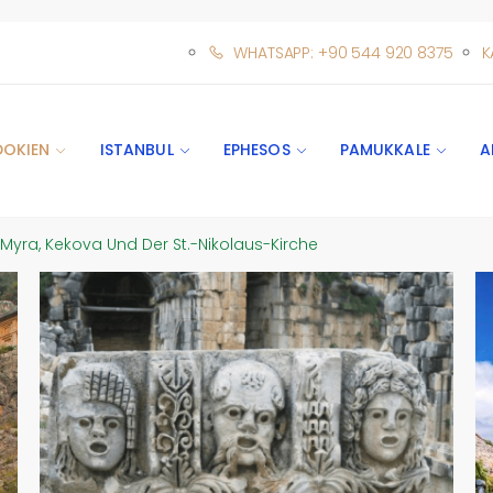
WHATSAPP: +90 544 920 8375
K
DOKIEN
ISTANBUL
EPHESOS
PAMUKKALE
A
Myra, Kekova Und Der St.-Nikolaus-Kirche