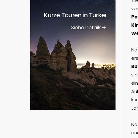
Th
ver
Kurze Touren
in Türkei
Pa
Ki
Siehe Details
We
Na
er
Bu
si
ei
Au
ku
Jah
Na
en