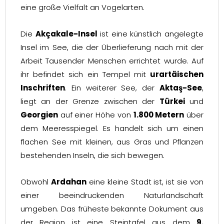
eine große Vielfalt an Vogelarten.
Die
Akçakale-Insel
ist eine künstlich angelegte
Insel im See, die der Überlieferung nach mit der
Arbeit Tausender Menschen errichtet wurde. Auf
ihr befindet sich ein Tempel mit
urartäischen
Inschriften
. Ein weiterer See, der
Aktaş-See
,
liegt an der Grenze zwischen der
Türkei
und
Georgien
auf einer Höhe von
1.800 Metern
über
dem Meeresspiegel. Es handelt sich um einen
flachen See mit kleinen, aus Gras und Pflanzen
bestehenden Inseln, die sich bewegen.
Obwohl
Ardahan
eine kleine Stadt ist, ist sie von
einer beeindruckenden Naturlandschaft
umgeben. Das früheste bekannte Dokument aus
der Region ist eine Steintafel aus dem
9.