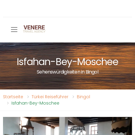
Toggle mobile menu
Isfahan-Bey-Moschee
Sehenswürdigkeiten in Bingol
Startseite
Türkei Reiseführer
Bingol
Isfahan-Bey-Moschee