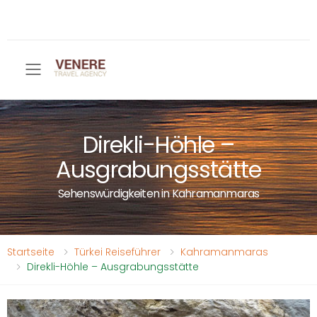
Toggle mobile menu
Direkli-Höhle –
Ausgrabungsstätte
Sehenswürdigkeiten in Kahramanmaras
Startseite
Türkei Reiseführer
Kahramanmaras
Direkli-Höhle – Ausgrabungsstätte