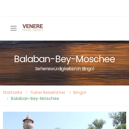
Toggle mobile menu
Balaban-Bey-Moschee
Sehenswürdigkeiten in Bingol
Startseite
Türkei Reiseführer
Bingol
Balaban-Bey-Moschee