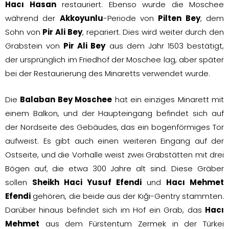
Hacı Hasan
restauriert. Ebenso wurde die Moschee
während der
Akkoyunlu
-Periode von
Pilten Bey
, dem
Sohn von
Pir Ali Bey
, repariert. Dies wird weiter durch den
Grabstein von
Pir Ali Bey
aus dem Jahr 1503 bestätigt,
der ursprünglich im Friedhof der Moschee lag, aber später
bei der Restaurierung des Minaretts verwendet wurde.
Die
Balaban Bey Moschee
hat ein einziges Minarett mit
einem Balkon, und der Haupteingang befindet sich auf
der Nordseite des Gebäudes, das ein bogenförmiges Tor
aufweist. Es gibt auch einen weiteren Eingang auf der
Ostseite, und die Vorhalle weist zwei Grabstätten mit drei
Bögen auf, die etwa 300 Jahre alt sind. Diese Gräber
sollen
Sheikh Haci Yusuf Efendi
und
Hacı Mehmet
Efendi
gehören, die beide aus der Kığı-Gentry stammten.
Darüber hinaus befindet sich im Hof ein Grab, das
Hacı
Mehmet
aus dem Fürstentum Zermek in der Türkei