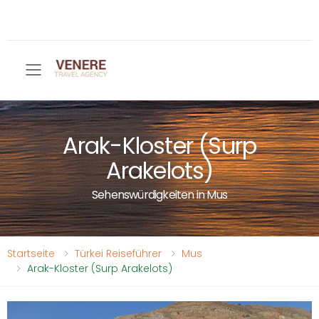
Toggle mobile menu
Arak-Kloster (Surp
Arakelots)
Sehenswürdigkeiten in Mus
Startseite
Türkei Reiseführer
Mus
Arak-Kloster (Surp Arakelots)