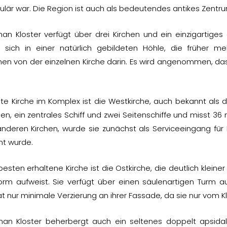
ulär war. Die Region ist auch als bedeutendes antikes Zentru
an Kloster verfügt über drei Kirchen und ein einzigartiges
t sich in einer natürlich gebildeten Höhle, die früher 
n von der einzelnen Kirche darin. Es wird angenommen, dass 
te Kirche im Komplex ist die Westkirche, auch bekannt als die
hen, ein zentrales Schiff und zwei Seitenschiffe und misst 36
anderen Kirchen, wurde sie zunächst als Serviceeingang für Be
nt wurde.
esten erhaltene Kirche ist die Ostkirche, die deutlich kleine
form aufweist. Sie verfügt über einen säulenartigen Turm a
at nur minimale Verzierung an ihrer Fassade, da sie nur vom K
han Kloster beherbergt auch ein seltenes doppelt apsidal