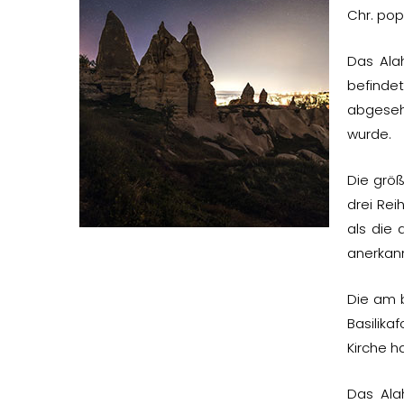
Chr. pop
Das Alah
befinde
abgesehe
wurde.
Die größ
drei Rei
als die 
anerkan
Die am b
Basilika
Kirche h
Das Ala