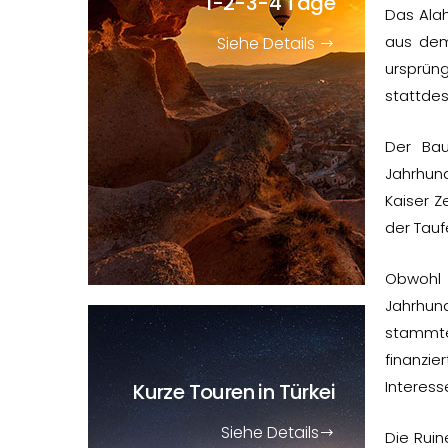
1-2-3-4 Tage
Das Alah
aus dem 
Siehe Details
ursprüng
stattdes
Der Bau
Jahrhund
Kaiser Z
der Tauf
Obwohl 
Jahrhun
stammte
finanzie
Interess
Kurze Touren
in Türkei
Siehe Details
Die Ruin