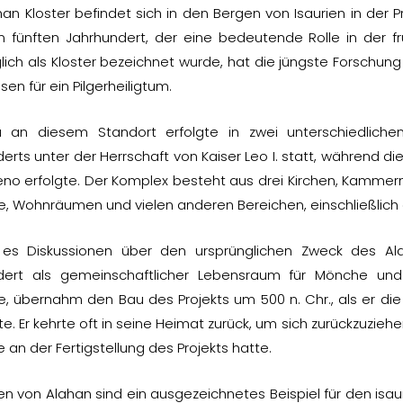
an Kloster befindet sich in den Bergen von Isaurien in der
fünften Jahrhundert, der eine bedeutende Rolle in der frü
lich als Kloster bezeichnet wurde, hat die jüngste Forschung
sen für ein Pilgerheiligtum.
 an diesem Standort erfolgte in zwei unterschiedlichen
erts unter der Herrschaft von Kaiser Leo I. statt, während di
eno erfolgte. Der Komplex besteht aus drei Kirchen, Kammer
e, Wohnräumen und vielen anderen Bereichen, einschließlich 
es Diskussionen über den ursprünglichen Zweck des Ala
dert als gemeinschaftlicher Lebensraum für Mönche und P
, übernahm den Bau des Projekts um 500 n. Chr., als er d
rte. Er kehrte oft in seine Heimat zurück, um sich zurückzuzie
e an der Fertigstellung des Projekts hatte.
en von Alahan sind ein ausgezeichnetes Beispiel für den isau