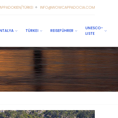
APPADOKIEN/TÜRKEI
INFO@WOWCAPPADOCIA.COM
UNESCO-
NTALYA
TÜRKEI
REISEFÜHRER
LISTE