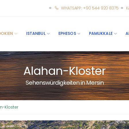
WHATSAPP: +90 544 920 8375
K
DOKIEN
ISTANBUL
EPHESOS
PAMUKKALE
A
Alahan-Kloster
Sehenswürdigkeiten in Mersin
n-Kloster