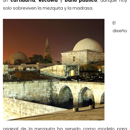
un
curtiduría
,
escuela
y
baño público
, aunque hoy
solo sobreviven la mezquita y la madrasa.
El
diseño
original de la mezquita ha servido como modelo para