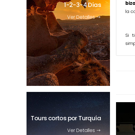
biz
1-2-3-4 Días
la c
Ver Detalles
Si 
sim
Tours cortos
por Turquía
Ver Detalles