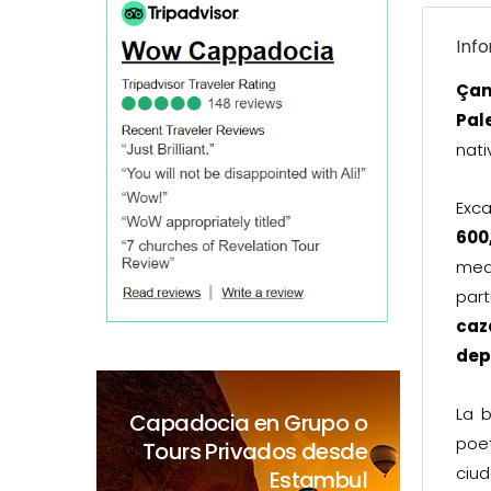
Inf
Çan
Pale
nati
Exc
600
med
part
caz
dep
La 
Capadocia en Grupo o
poet
Tours Privados desde
ciu
Estambul