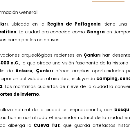
ormación General
kırı
, ubicada en la
Región de Paflagonia
, tiene una
olítico
. La ciudad era conocida como
Gangra
en tiempos 
vos como por los no nativos.
avaciones arqueológicas recientes en
Çankırı
han desente
,000 a.C.
, lo que ofrece una visión fascinante de la histori
ia de
Ankara
,
Çankırı
ofrece amplias oportunidades pa
icipar en actividades al aire libre, incluyendo
camping, send
a
. Las montañas cubiertas de nieve de la ciudad la convie
ortes de invierno
.
belleza natural de la ciudad es impresionante, con
bosqu
as han inmortalizado el esplendor natural de la ciudad en 
dad alberga la
Cueva Tuz
, que guarda artefactos hist