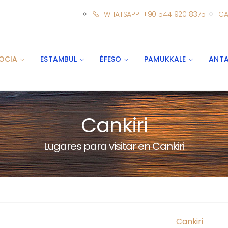
WHATSAPP: +90 544 920 8375
CA
OCIA
ESTAMBUL
ÉFESO
PAMUKKALE
ANTA
Cankiri
Lugares para visitar en Cankiri
Cankiri