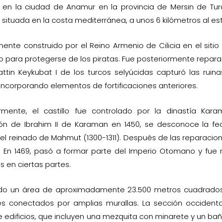
en la ciudad de Anamur en la provincia de Mersin de Turqu
a situada en la costa mediterránea, a unos 6 kilómetros al es
mente construido por el Reino Armenio de Cilicia en el sitio d
 para protegerse de los piratas. Fue posteriormente reparado
aattin Keykubat I de los turcos selyúcidas capturó las ruina
incorporando elementos de fortificaciones anteriores.
ormente, el castillo fue controlado por la dinastía Ka
ión de Ibrahim II de Karaman en 1450, se desconoce la fec
el reinado de Mahmut (1300-1311). Después de las reparaci
 En 1469, pasó a formar parte del Imperio Otomano y fue 
s en ciertas partes.
do un área de aproximadamente 23.500 metros cuadrados, 
es conectados por amplias murallas. La sección occidenta
 edificios, que incluyen una mezquita con minarete y un baño 