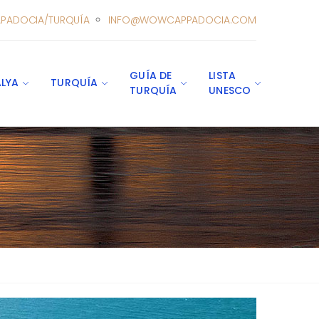
PADOCIA/TURQUÍA
INFO@WOWCAPPADOCIA.COM
GUÍA DE
LISTA
LYA
TURQUÍA
TURQUÍA
UNESCO