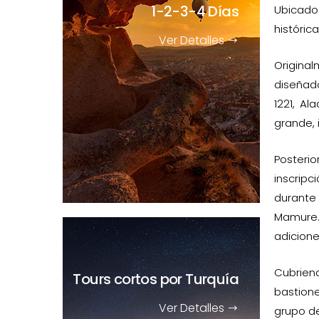
1-2-3-4 Días
Ubicado 
históric
Ver Detalles
Original
diseñado
1221, Al
grande, 
Posteri
inscripc
durante 
Mamure.
adicione
Cubrien
Tours cortos
por Turquía
bastion
Ver Detalles
grupo de