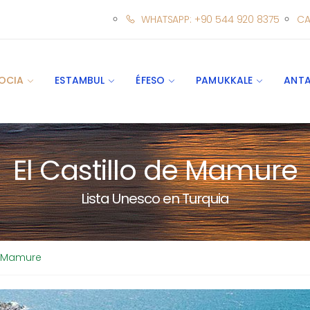
WHATSAPP: +90 544 920 8375
CA
OCIA
ESTAMBUL
ÉFESO
PAMUKKALE
ANTA
El Castillo de Mamure
Lista Unesco en Turquia
De Mamure