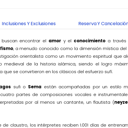
Inclusiones Y Exclusiones
Reserva Y Cancelació
 buscan encontrar el
amor
y el
conocimiento
a través 
fismo
, a menudo conocido como la dimensión mística del 
tigación orientalista como un movimiento espiritual que a
o medieval de la historia islámica, siendo el logro máxi
 que se convirtieron en los clásicos del esfuerzo sufí.
vagos
sufi o
Sema
están acompañadas por un estilo mu
 cuatro partes de composiciones vocales e instrumental
terpretadas por al menos un cantante, un flautista (
neyze
e de claustro, los intérpretes reciben 1.001 días de entrena