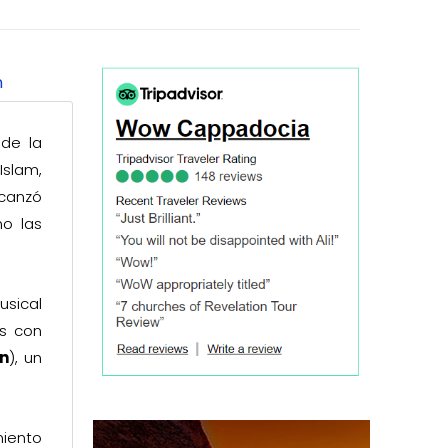
n
de la
Islam,
lcanzó
mo las
sical
es con
n
), un
miento