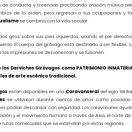
s de conducta y creencias practicando oración, música reli
ros de la orden, pero regresan a sus ocupaciones y fam
tualismo
se combina con la vida secular.
dos giros sobre sus pies izquierdos, usando el pie derech
ierdo. El cuerpo del giróvago está destinado a ser flexible, c
 las impresiones se desvanezcan y se fusionen.
de los Derviches Giróvagos como
PATRIMONIO INMATERIA
les de arte escénico tradicional.
gos
están disponibles en una
Caravanserai
del siglo XIII l
es
se utilizaron durante cientos de años como posadas 
les podían descansar con seguridad. Los caravasares ayud
ción y el movimiento humano a través de Asia, el norte de 
de rutas comerciales que se extendían por estas regiones.