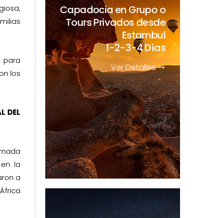
Capadocia en Grupo o
giosa,
Tours Privados desde
ilias
Estambul
1-2-3-4 Días
o para
Ver Detalles
on los
L DEL
lamada
en la
aron a
África