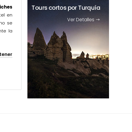
Tours cortos
por Turquía
iches
tel en
Ver Detalles
 no se
nte la
tener