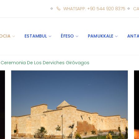
WHATSAPP: +90 544 920 8375
CA
OCIA
ESTAMBUL
ÉFESO
PAMUKKALE
ANTA
Ceremonia De Los Derviches Giróvagos