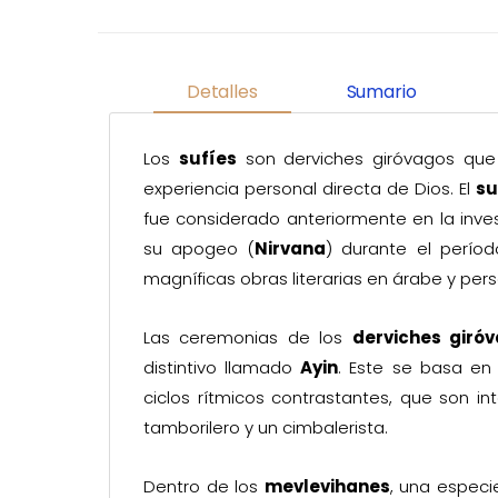
Detalles
Sumario
Los
sufíes
son derviches giróvagos que
experiencia personal directa de Dios. El
su
fue considerado anteriormente en la inves
su apogeo (
Nirvana
) durante el períod
magníficas obras literarias en árabe y persa
Las ceremonias de los
derviches giró
distintivo llamado
Ayin
. Este se basa en
ciclos rítmicos contrastantes, que son in
tamborilero y un cimbalerista.
Dentro de los
mevlevihanes
, una especi