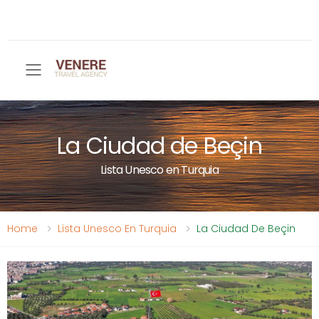
Toggle mobile menu
La Ciudad de Beçin
Lista Unesco en Turquia
Home
Lista Unesco En Turquia
La Ciudad De Beçin