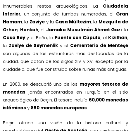
innumerables restos arqueológicos. La
Ciudadela
Interior
, un conjunto de tumbas numeradas, el
Gran
Hamam
, la
Zaviye
y la
Casa Mültezim
, la
Mezquita de
Orhan
,
Hankah
, el
Jamaka Musulmán Ahmet Gazi
, la
Casa Bey
y el Baño, la
Fuente con Cúpula
, el
Kızılhan
,
la
Zaviye de Seymenlik
y el
Cementerio de Menteşe
son algunas de las estructuras más destacadas de la
ciudad, que datan de los siglos XIV y XV, excepto por la
ciudadela, que fue construida sobre ruinas más antiguas.
En 2000, se descubrió uno de los
mayores tesoros de
monedas
jamás encontrados en Turquía en el sitio
arqueológico de Beçin. El tesoro incluía
60,000 monedas
islámicas
y
850 monedas europeas
.
Beçin ofrece una visión de la historia cultural y
arquitectónica del
Oeste de Anatolia
, con evidencia de