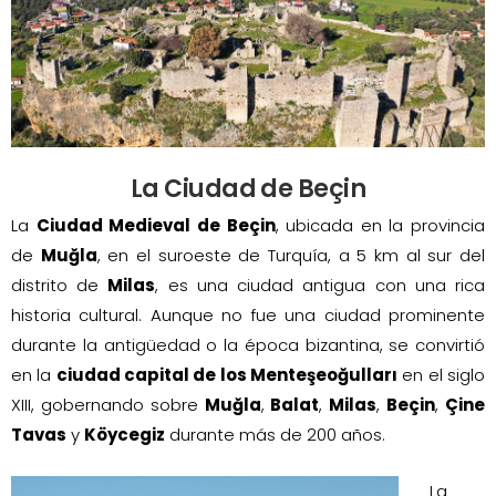
La Ciudad de Beçin
La
Ciudad Medieval de Beçin
, ubicada en la provincia
de
Muğla
, en el suroeste de Turquía, a 5 km al sur del
distrito de
Milas
, es una ciudad antigua con una rica
historia cultural. Aunque no fue una ciudad prominente
durante la antigüedad o la época bizantina, se convirtió
en la
ciudad capital de los Menteşeoğulları
en el siglo
XIII, gobernando sobre
Muğla
,
Balat
,
Milas
,
Beçin
,
Çine
Tavas
y
Köycegiz
durante más de 200 años.
La