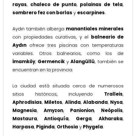
rayas
,
chaleco de punto
,
polainas de tela
,
sombrero fez con borlas
y
escarpines
.
Aydın también alberga
manantiales minerales
con propiedades curativas, y el
balneario de
Aydın
ofrece tres piscinas con temperaturas
variables. Otros balnearios, como los de
İmamköy
,
Germencik
y
Alangüllü
, también se
encuentran en la provincia.
La ciudad está situada cerca de numerosos
sitios históricos, incluyendo
Tralleis
,
Aphrodisias
,
Miletos
,
Alinda
,
Alabanda
,
Nysa
,
Magnesia
,
Amyzon
,
Panionion
,
Neópolis
,
Mastaura
,
Antioquía
,
Gerga
,
Akharaka
,
Harpasa
,
Piginda
,
Orthosia
y
Phygela
.