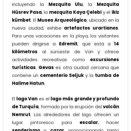
incluyendo la
Mezquita Ulu
, la
Mezquita
Hüsrev Pasa
, la
mezquita Kaya Çelebi
y el
ikiz
kümbet
. El
Museo Arqueológico
, ubicado en la
nueva ciudad, exhibe
artefactos urartianos
.
Para unas vacaciones en la playa, los visitantes
pueden dirigirse a
Edremit
, que está a
14
kilómetros
al suroeste de Van y ofrece
actividades recreativas como
excursiones
turísticas
.
Gevas
es otra ciudad cercana que
contiene un
cementerio Seljuk
y la
tumba de
Halime Hatun
.
El
lago Van
es el
lago más grande y profundo
de Turquía
, formado por la erupción del
volcán
Nemrut
. Los alrededores del lago ofrecen un
lugar pintoresco para
escalar
, hacer
senderismo
o
cazar
, proporcionando tanto