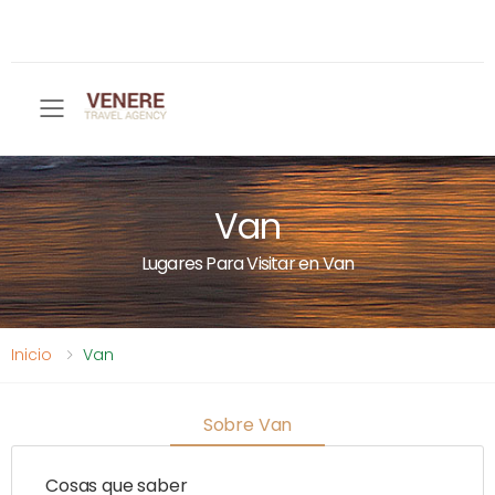
Toggle mobile menu
Van
Lugares Para Visitar en Van
Inicio
Van
Sobre Van
Cosas que saber