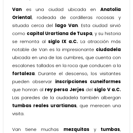
Van
es una ciudad ubicada en
Anatolia
Oriental
, rodeada de cordilleras rocosas y
situada cerca del
lago Van
. Esta ciudad sirvió
como
capital Urartiana de Tuspa
, y su historia
se remonta al
siglo IX a.C.
La atracción más
notable de Van es la impresionante
ciudadela
ubicada en una de las cumbres, que cuenta con
escalones tallados en la roca que conducen a la
fortaleza
. Durante el descenso, los visitantes
pueden observar
inscripciones cuneiformes
que honran al
rey persa Jerjes
del
siglo V a.C.
Las paredes de la ciudadela también albergan
tumbas reales urartianas
, que merecen una
visita.
Van tiene muchas
mezquitas
y
tumbas
,