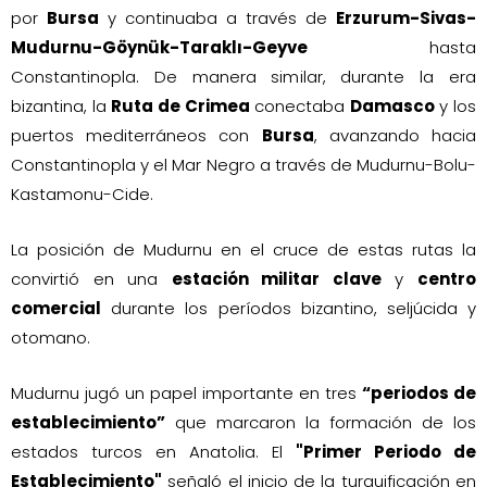
por
Bursa
y continuaba a través de
Erzurum-Sivas-
Mudurnu-Göynük-Taraklı-Geyve
hasta
Constantinopla. De manera similar, durante la era
bizantina, la
Ruta de Crimea
conectaba
Damasco
y los
puertos mediterráneos con
Bursa
, avanzando hacia
Constantinopla y el Mar Negro a través de Mudurnu-Bolu-
Kastamonu-Cide.
La posición de Mudurnu en el cruce de estas rutas la
convirtió en una
estación militar clave
y
centro
comercial
durante los períodos bizantino, seljúcida y
otomano.
Mudurnu jugó un papel importante en tres
“periodos de
establecimiento”
que marcaron la formación de los
estados turcos en Anatolia. El
"Primer Periodo de
Establecimiento"
señaló el inicio de la turquificación en