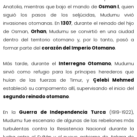
Anatolia, mientras que bajo el mando de
Osman I
, quien
siguió los pasos de los seljúcidas, Mudurnu vivió
invasiones otomanas. En
1307
, durante el reinado del hijo
de Osman,
Orhan
, Mudurnu se convirtió en una ciudad
dentro del territorio otomano y, por lo tanto, pasó a
formar parte del
corazón del Imperio Otomano
.
Más tarde, durante el
Interregno Otomano
, Mudurnu
sirvió como refugio para los príncipes herederos que
huían de las fuerzas de Timur, y
Çelebi Mehmed
estableció su campamento allí, supervisando el inicio del
segundo reinado otomano
.
En la
Guerra de Independencia Turca
(1919-1922),
Mudurnu fue escenario de algunas de las rebeliones más
turbulentas contra la Resistencia Nacional durante la
lucha entre el Sultán y el nuevo gobierno de Ankara de