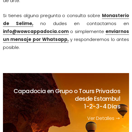
de arte.
Si tienes alguna pregunta o consulta sobre
Monasterio
de Selime,
no dudes en contactarnos en
info@wowcappadocia.com
o simplemente
enviarnos
un mensaje por Whatsapp,
y responderemos lo antes
posible.
Capadocia en Grupo o Tours Privados
desde Estambul
1-2-3-4 Días
Ver Detalles